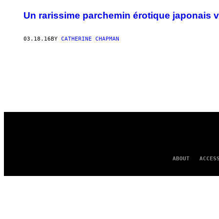
Un rarissime parchemin érotique japonais v
03.18.16
BY
CATHERINE CHAPMAN
ABOUT
ACCES