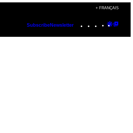
+ FRANÇAIS
Instagram
TikTok
YouTube
Google
Googl
Subscribe
Newsletter
Discover
Top
Posts