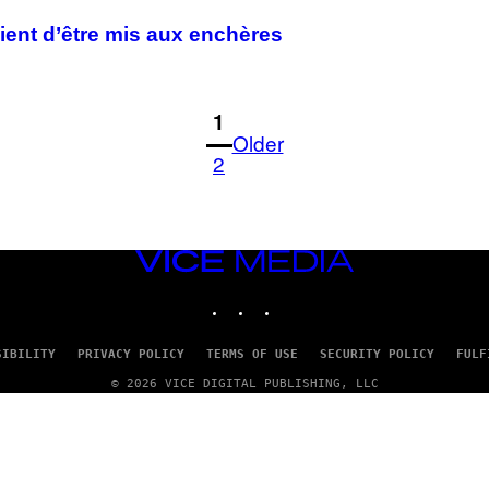
ient d’être mis aux enchères
1
Older
2
VICE
MEDIA
INSTAGRAM
TIKTOK
YOUTUBE
SIBILITY
PRIVACY POLICY
TERMS OF USE
SECURITY POLICY
FULF
© 2026 VICE DIGITAL PUBLISHING, LLC