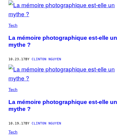
POSTS
BY
THIS
Tech
AUTHOR
La mémoire photographique est-elle un
mythe ?
10.23.17
BY
CLINTON NGUYEN
Tech
La mémoire photographique est-elle un
mythe ?
10.19.17
BY
CLINTON NGUYEN
Tech