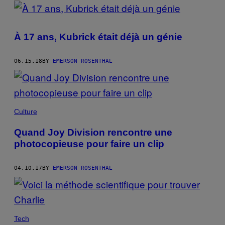
POSTS
BY
À 17 ans, Kubrick était déjà un génie
THIS
AUTHOR
06.15.18
BY
EMERSON ROSENTHAL
Culture
Quand Joy Division rencontre une
photocopieuse pour faire un clip
04.10.17
BY
EMERSON ROSENTHAL
Tech