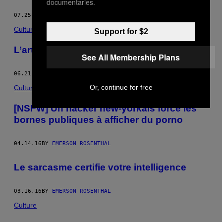
documentaries.
07.25.16
BY
EMERSON ROSENTHAL
Culture
Support for $2
L’art et le porno
See All Membership Plans
06.21.16
BY
EMERSON ROSENTHAL
Or, continue for free
Culture
[NSFW] Un hacker new-yorkais force les
bornes publiques à afficher du porno
04.14.16
BY
EMERSON ROSENTHAL
Le sarcasme certifie votre intelligence
03.16.16
BY
EMERSON ROSENTHAL
Culture