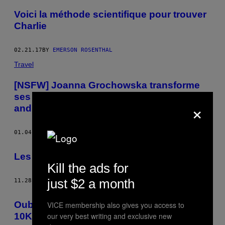
Voici la méthode scientifique pour trouver
Charlie
02.21.17
BY
EMERSON ROSENTHAL
Travel
[NSFW] Joanna Grochowska transforme
ses modèles en poupées gonflables
×
androgynes
01.04.17
BY
EMERSON ROSENTHAL
Les chèvres n’ont que de bons profils…
Kill the ads for
just $2 a month
11.28.16
BY
EMERSON ROSENTHAL
Oubliez le 4K, voici un timelapse de Rio en
VICE membership also gives you access to
our very best writing and exclusive new
10K !