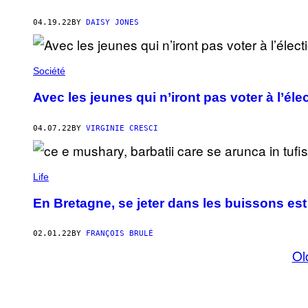
04.19.22
BY
DAISY JONES
Société
Avec les jeunes qui n’iront pas voter à l’éle
04.07.22
BY
VIRGINIE CRESCI
Life
En Bretagne, se jeter dans les buissons es
02.01.22
BY
FRANÇOIS BRULÉ
Ol