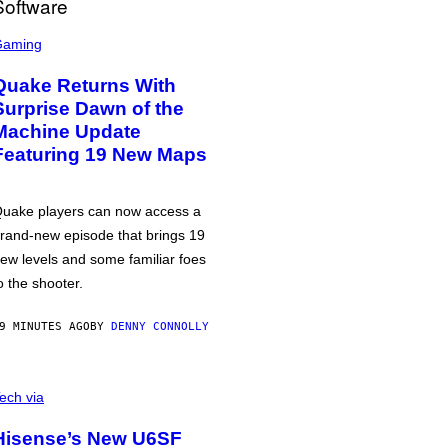
Gaming
Quake Returns With
Surprise Dawn of the
Machine Update
Featuring 19 New Maps
uake players can now access a
rand-new episode that brings 19
ew levels and some familiar foes
o the shooter.
9 MINUTES AGO
BY
DENNY CONNOLLY
ech via
Hisense’s New U6SF