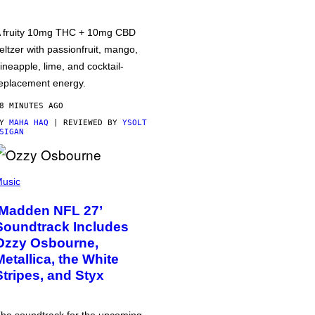
 fruity 10mg THC + 10mg CBD
eltzer with passionfruit, mango,
ineapple, lime, and cocktail-
eplacement energy.
8 MINUTES AGO
BY
MAHA HAQ
| REVIEWED BY
YSOLT
SIGAN
usic
‘Madden NFL 27’
Soundtrack Includes
Ozzy Osbourne,
Metallica, the White
Stripes, and Styx