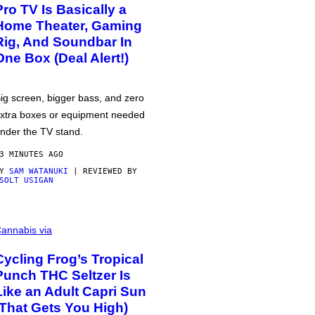
Pro TV Is Basically a
Home Theater, Gaming
Rig, And Soundbar In
One Box (Deal Alert!)
ig screen, bigger bass, and zero
xtra boxes or equipment needed
nder the TV stand.
3 MINUTES AGO
BY
SAM WATANUKI
| REVIEWED BY
SOLT USIGAN
annabis via
Cycling Frog’s Tropical
Punch THC Seltzer Is
Like an Adult Capri Sun
(That Gets You High)