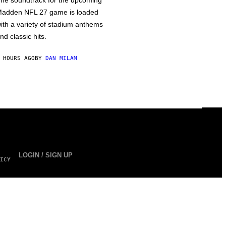
he soundtrack for the upcoming
adden NFL 27 game is loaded
ith a variety of stadium anthems
nd classic hits.
 HOURS AGO
BY
DAN MILAM
LOGIN / SIGN UP
ICY