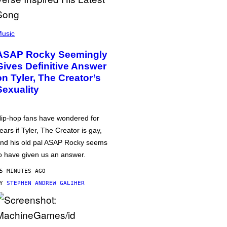
usic
ASAP Rocky Seemingly
Gives Definitive Answer
on Tyler, The Creator’s
Sexuality
ip-hop fans have wondered for
ears if Tyler, The Creator is gay,
nd his old pal ASAP Rocky seems
o have given us an answer.
5 MINUTES AGO
BY
STEPHEN ANDREW GALIHER