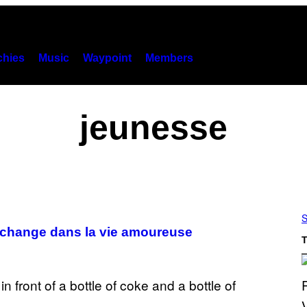
hies
Music
Waypoint
Members
jeunesse
S
ol change dans la vie amoureuse
T