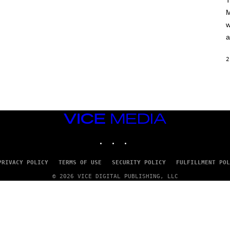
T
A
M
M
/
w
G
E
a
T
T
Y
2
I
M
A
G
E
S
VICE
MEDIA
INSTAGRAM
TIKTOK
YOUTUBE
PRIVACY POLICY
TERMS OF USE
SECURITY POLICY
FULFILLMENT POL
© 2026 VICE DIGITAL PUBLISHING, LLC