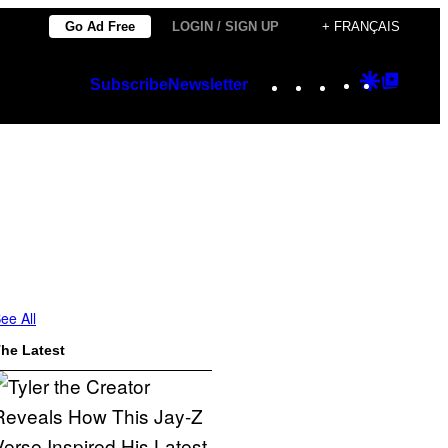
Go Ad Free
LOGIN / SIGN UP
+ FRANÇAIS
Instagram
TikTok
YouTube
Google
Googl
Subscribe
Newsletter
Discover
Top
Posts
ee All
he Latest