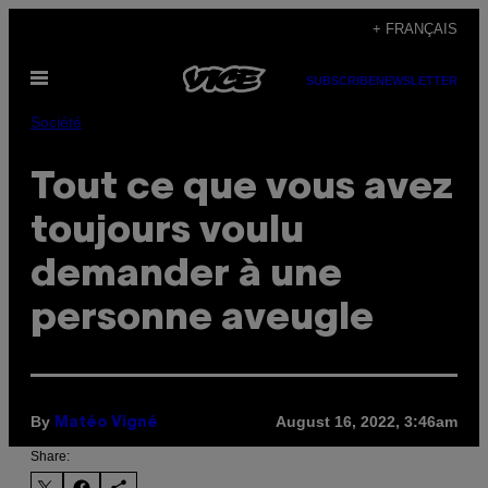
Skip
+ FRANÇAIS
to
Open
content
SUBSCRIBE
NEWSLETTER
Menu
Société
Tout ce que vous avez
toujours voulu
demander à une
personne aveugle
By
August 16, 2022, 3:46am
Matéo Vigné
Share: