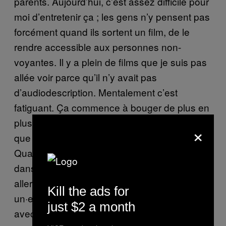
parents. Aujourd’hui, c’est assez difficile pour
moi d’entretenir ça ; les gens n’y pensent pas
forcément quand ils sortent un film, de le
rendre accessible aux personnes non-
voyantes. Il y a plein de films que je suis pas
allée voir parce qu’il n’y avait pas
d’audiodescription. Mentalement c’est
fatiguant. Ça commence à bouger de plus en
plus et c’est cool mais ça me paraît aberrant
×
que les audiodescriptions soient en option.
Quand t’es handicapée, t’es un peu parkée
dans la case des handicapé·es. Je peux pas
aller à une expo solo. Je suis obligée d’avoir
Kill the ads for
un·e intermédiaire. Et puis, si jamais t’y vas
just $2 a month
avec quelqu’un, il y a toujours ce côté où t’as