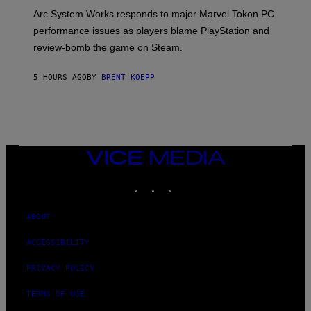
O
T
Arc System Works responds to major Marvel Tokon PC
:
performance issues as players blame PlayStation and
P
L
review-bomb the game on Steam.
A
Y
S
5 HOURS AGO
BY
BRENT KOEPP
T
A
T
I
O
N
,
VICE
S
MEDIA
T
E
INSTAGRAM
TIKTOK
YOUTUBE
A
M
ABOUT
ACCESSIBILITY
PRIVACY POLICY
TERMS OF USE