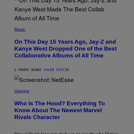
T
O
P
H
E
(
R
P
Music
P
H
O
O
L
On This Day 15 Years Ago, Jay-Z and
T
K
O
Kanye West Dropped One of the Best
/
B
N
Collaborative Albums of All Time
Y
B
D
C
A
U
N
2 HOURS AGO
BY
CALEB CATLIN
P
I
H
E
O
L
T
S
B
O
C
Gaming
O
B
R
C
A
E
Z
N
Who Is The Hood? Everything To
E
A
K
N
Know About The Newest Marvel
R
/
S
S
N
Rivals Character
H
K
B
O
I
C
T
/
U
:
G
N
Marvel Rivals fans can study up on exactly who Parker