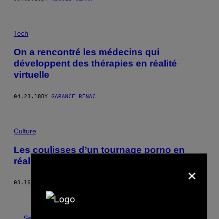
Tech
On a rencontré les médecins qui
développent des thérapies en réalité
virtuelle
04.23.18
BY
GARANCE RENAC
Culture
Les coulisses d’un tournage porno en
réalité virtuelle
×
03.16.18
BY
DJ PANGBURN
Older
See All