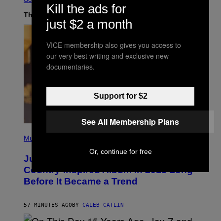
Kill the ads for
The Latest
just $2 a month
VICE membership also gives you access to
our very best writing and exclusive new
documentaries.
Support for $2
See All Membership Plans
(
P
Music
H
Or, continue for free
O
Justin Timberlake Released a
T
O
Country-Inspired Album in 2018 Long
B
Before It Became a Trend
Y
C
H
R
57 MINUTES AGO
BY
CALEB CATLIN
I
S