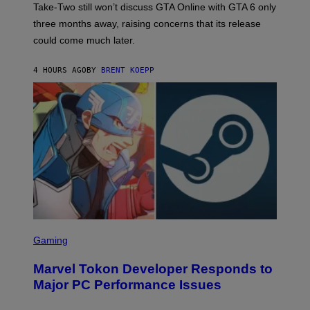
T
Take-Two still won’t discuss GTA Online with GTA 6 only
:
three months away, raising concerns that its release
R
O
could come much later.
C
K
S
4 HOURS AGO
BY
BRENT KOEPP
T
A
R
G
A
M
E
S
S
C
Gaming
R
E
Marvel Tokon Developer Responds to
E
N
Major PC Performance Issues
S
H