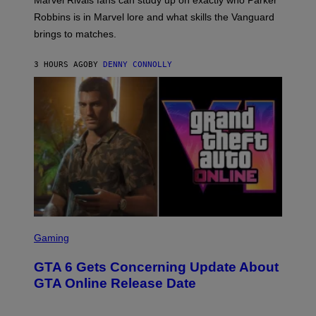
N
E
I
E
T
Robbins is in Marvel lore and what skills the Vanguard
V
T
T
E
brings to matches.
E
Y
R
A
I
S
S
M
A
3 HOURS AGO
BY
DENNY CONNOLLY
E
A
L
G
V
E
I
S
A
F
G
O
E
R
T
V
T
E
Y
V
I
O
M
)
A
G
E
S
S
)
C
Gaming
R
E
GTA 6 Gets Concerning Update About
E
N
GTA Online Release Date
S
H
O