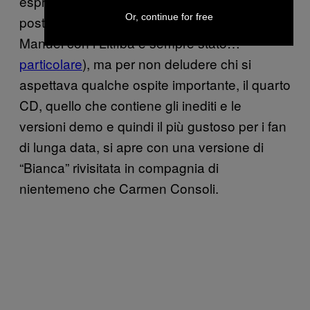
espressionismo vocale purtroppo non trova
Or, continue for free
posto sull’antologia (d’altronde il rapporto di
Manuel con i Litfiba è sempre stato…
particolare
), ma per non deludere chi si
aspettava qualche ospite importante, il quarto
CD, quello che contiene gli inediti e le
versioni demo e quindi il più gustoso per i fan
di lunga data, si apre con una versione di
“Bianca” rivisitata in compagnia di
nientemeno che Carmen Consoli.