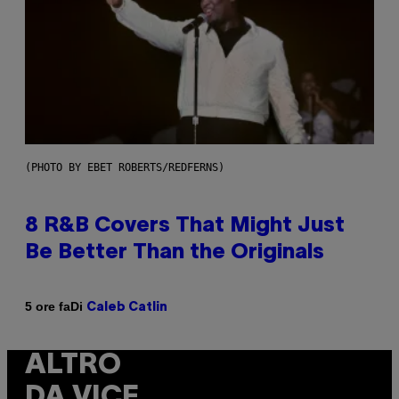
(PHOTO BY EBET ROBERTS/REDFERNS)
8 R&B Covers That Might Just
Be Better Than the Originals
Di
5 ore fa
Caleb Catlin
ALTRO
DA VICE