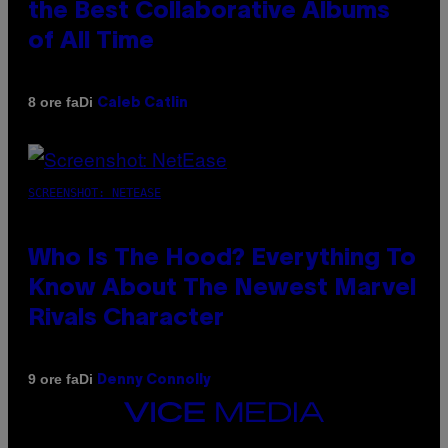
the Best Collaborative Albums
of All Time
Di
8 ore fa
Caleb Catlin
SCREENSHOT: NETEASE
Who Is The Hood? Everything To
Know About The Newest Marvel
Rivals Character
Di
9 ore fa
Denny Connolly
VICE
MEDIA
INSTAGRAM
TIKTOK
YOUTUBE