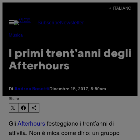
Vai
+ ITALIANO
al
Apri
Subscribe
Newsletter
contenuto
il
menu
Música
I primi trent’anni degli
Afterhours
Di
Dicembre 15, 2017, 8:50am
Andrea Bosetti
Share:
Gli
Afterhours
festeggiano i trent’anni di
attività. Non è mica come dirlo: un gruppo