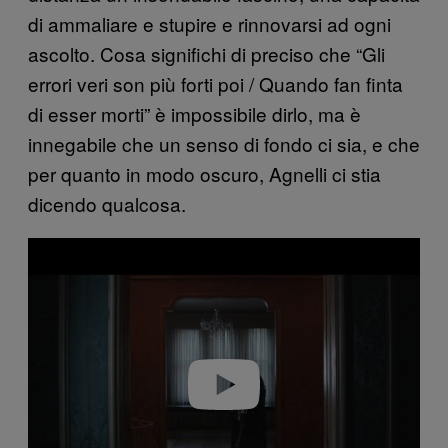
di ammaliare e stupire e rinnovarsi ad ogni
ascolto. Cosa significhi di preciso che “Gli
errori veri son più forti poi / Quando fan finta
di esser morti” è impossibile dirlo, ma è
innegabile che un senso di fondo ci sia, e che
per quanto in modo oscuro, Agnelli ci stia
dicendo qualcosa.
P
l
a
y
v
i
d
e
o