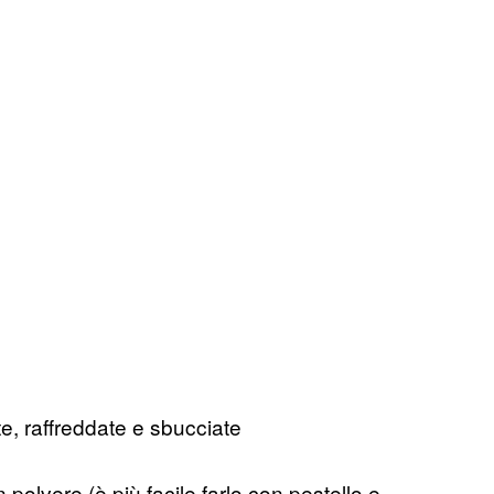
te, raffreddate e sbucciate
n polvere (è più facile farlo con pestello e