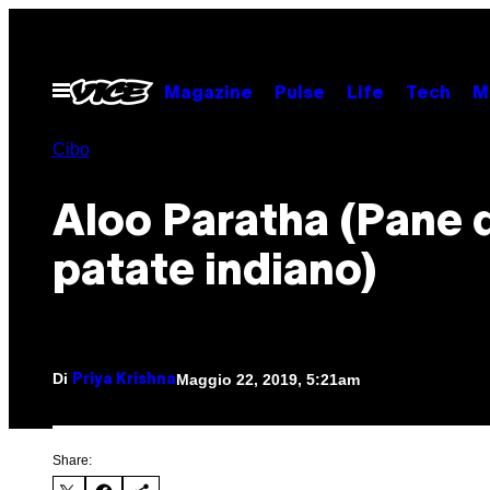
Vai
al
contenuto
Apri
Magazine
Pulse
Life
Tech
M
il
menu
Cibo
Aloo Paratha (Pane 
patate indiano)
Di
Maggio 22, 2019, 5:21am
Priya Krishna
Share: