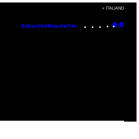
+ ITALIANO
Instagram
TikTok
YouTube
Google
Goog
Subscribe
Newsletter
Discove
Top
Posts