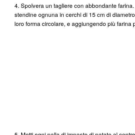
4. Spolvera un tagliere con abbondante farina. 
stendine ognuna in cerchi di 15 cm di diametro,
loro forma circolare, e aggiungendo più farina p
5. Metti ogni palla di impasto di patate al cent