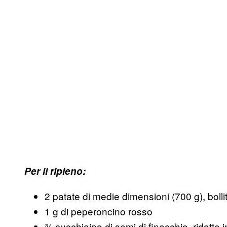
Per il ripieno:
2 patate di medie dimensioni (700 g), bolli
1 g di peperoncino rosso
¾ cucchiaino di semi di finocchio, ridotto i