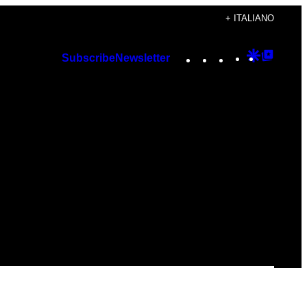
+ ITALIANO
Instagram
TikTok
YouTube
Google
Googl
Subscribe
Newsletter
Discover
Top
Posts