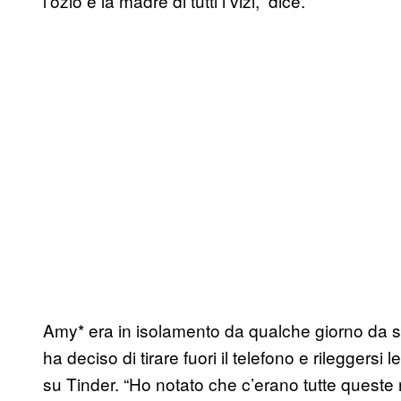
l’ozio è la madre di tutti i vizi,” dice.
Amy* era in isolamento da qualche giorno da
ha deciso di tirare fuori il telefono e rileggersi
su Tinder. “Ho notato che c’erano tutte queste 