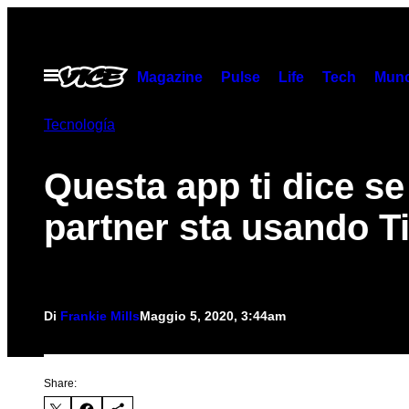
Vai
al
contenuto
Apri
Magazine
Pulse
Life
Tech
Munc
il
menu
Tecnología
Questa app ti dice se 
partner sta usando T
Di
Frankie Mills
Maggio 5, 2020, 3:44am
Share: