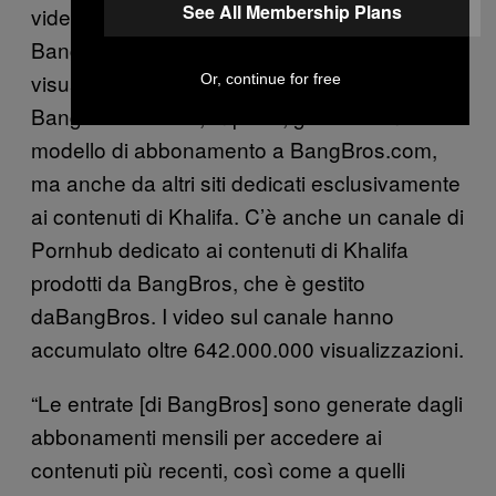
See All Membership Plans
video di Mia Khalifa ancora online sul sito di
BangBros, che hanno accumulato 1.331.691
visualizzazioni in totale, stando al sito.
Or, continue for free
BangBros fa soldi, in parte, grazie a un
modello di abbonamento a BangBros.com,
ma anche da altri siti dedicati esclusivamente
ai contenuti di Khalifa. C’è anche un canale di
Pornhub dedicato ai contenuti di Khalifa
prodotti da BangBros, che è gestito
daBangBros. I video sul canale hanno
accumulato oltre 642.000.000 visualizzazioni.
“Le entrate [di BangBros] sono generate dagli
abbonamenti mensili per accedere ai
contenuti più recenti, così come a quelli