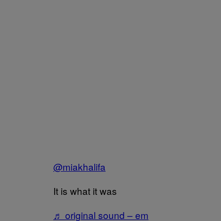
@miakhalifa
It is what it was
♬ original sound – em