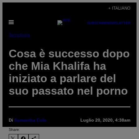
Vai
+ ITALIANO
al
Apri
contenuto
SUBSCRIBE
NEWSLETTER
il
menu
Tecnología
Cosa è successo dopo
che Mia Khalifa ha
iniziato a parlare del
suo passato nel porno
Di
Samantha Cole
Luglio 20, 2020, 4:38am
Share: