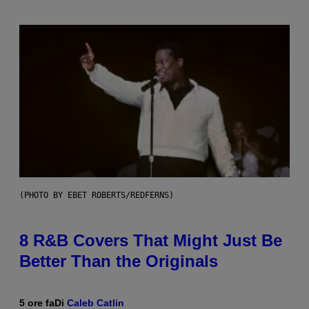
(PHOTO BY EBET ROBERTS/REDFERNS)
8 R&B Covers That Might Just Be
Better Than the Originals
5 ore fa
Di
Caleb Catlin