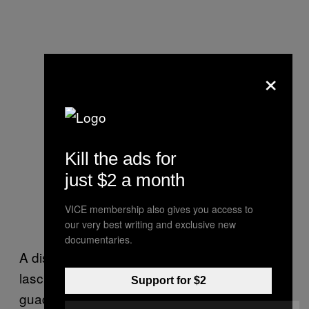
×
Kill the ads for
just $2 a month
VICE membership also gives you access to
our very best writing and exclusive new
documentaries.
A distanza di anni da quando Khalifa ha
lasciato l’industria, BangBros continua a
Support for $2
guadagnare dai suoi contenuti. Ci sono 11