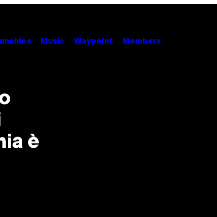
unchies
Music
Waypoint
Members
to
i
hia è