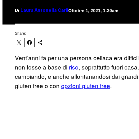
Di
Ottobre 1, 2021, 1:30am
Laura Antonella Carli
Share:
Vent’anni fa per una persona celiaca era diffi
non fosse a base di
riso
, soprattutto fuori ca
cambiando, e anche allontanandosi dai grandi c
gluten free o con
opzioni gluten free
.