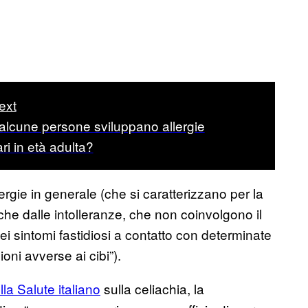
ext
alcune persone sviluppano allergie
ri in età adulta?
ergie in generale (che si caratterizzano per la
 che dalle intolleranze, che non coinvolgono il
ei sintomi fastidiosi a contatto con determinate
oni avverse ai cibi”).
la Salute italiano
sulla celiachia, la