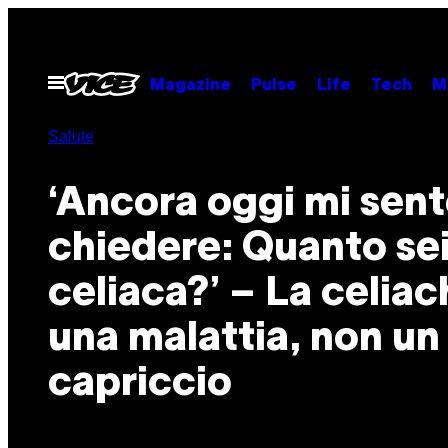
Vai
al
contenuto
Apri
Magazine
Pulse
Life
Tech
M
il
menu
Salute
‘Ancora oggi mi sen
chiedere: Quanto se
celiaca?’ – La celiac
una malattia, non un
capriccio