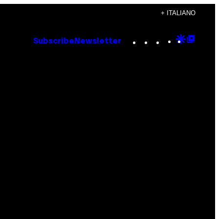
+ ITALIANO
Instagram
TikTok
YouTube
Google
Goog
Subscribe
Newsletter
Discove
Top
Posts