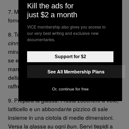
Kill the ads for
7. Metti una grata esattamente nel centro del
just $2 a month
forno e scaldalo a 175°C.
VICE membership also gives you access to
8. Togli la pellicola dai
. Metti la teglia di
our very best writing and exclusive new
rolls
documentaries.
nel centro del forno per 45-50
cinnamon rolls
minuti per i
freschi, oppure 50-55 minuti
rolls
Support for $2
se erano in frigorifero, finché la glassa non è
marrone dorato. Rimuovi con cautela il lato
See All Membership Plans
della teglia a carniera. Lascia i
buns
raffreddarsi leggermente.
Or, continue for free
9. Prepara la glassa. Frusta zucchero a velo,
latticello e un abbondante pizzico di sale
insieme in una ciotola di medie dimensioni.
Versa la glassa su ogni
. Servi tiepidi a
bun