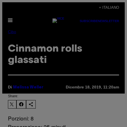
Vai
+ ITALIANO
al
Apri
contenuto
SUBSCRIBE
NEWSLETTER
il
menu
Cibo
Cinnamon rolls
glassati
Di
Dicembre 18, 2019, 11:20am
Melissa Weller
Share:
Porzioni: 8
Preparazione: 25 minuti