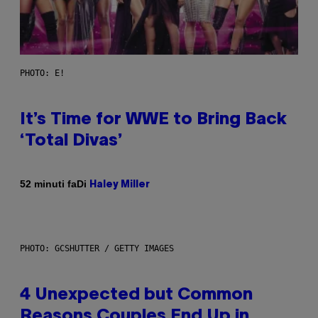
PHOTO: E!
It’s Time for WWE to Bring Back
‘Total Divas’
Di
52 minuti fa
Haley Miller
PHOTO: GCSHUTTER / GETTY IMAGES
4 Unexpected but Common
Reasons Couples End Up in