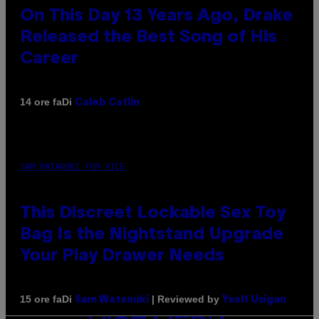
On This Day 13 Years Ago, Drake
Released the Best Song of His
Career
Di
14 ore fa
Caleb Catlin
SAM WATANUKI FOR VICE
This Discreet Lockable Sex Toy
Bag Is the Nightstand Upgrade
Your Play Drawer Needs
Di
| Reviewed by
15 ore fa
Sam Watanuki
Ysolt Usigan