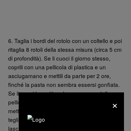
6. Taglia i bordi del rotolo con un coltello e poi
ritaglia 8 rotoli della stessa misura (circa 5 cm
di profondità). Se li cuoci il giorno stesso,
coprili con una pellicola di plastica e un
asciugamano e mettili da parte per 2 ore,
finché la pasta non sembra essersi gonfiata.
Se li cuoci la mattina dopo, spruzza della
×
pellicola di plastica con spray antiaderente e
mettili su una teglia con il lato unto verso la
teglia. Mettili da parte per mezz’ora poi
lasciali in frigorifero per tutta la notte.