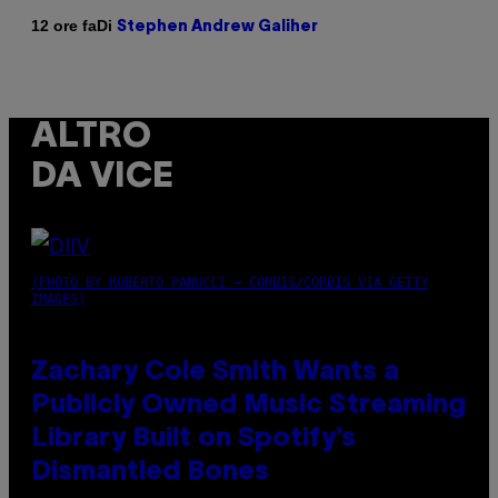
Di
12 ore fa
Stephen Andrew Galiher
ALTRO
DA VICE
(PHOTO BY ROBERTO PANUCCI – CORBIS/CORBIS VIA GETTY
IMAGES)
Zachary Cole Smith Wants a
Publicly Owned Music Streaming
Library Built on Spotify’s
Dismantled Bones