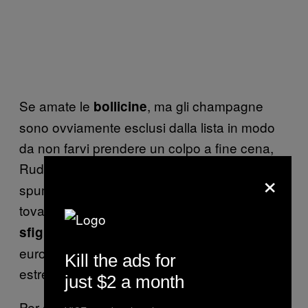
Se amate le
, ma gli champagne
bollicine
sono ovviamente esclusi dalla lista in modo
da non farvi prendere un colpo a fine cena,
Rudy suggerisce il
, tra i migliori
Trento Doc
×
spumanti per qualità-prezzo. Seduti sotto
tovaglie stirate
potete pasteggiarci senza
con 50
sfigurare con il sommelier di turno
euro. Mettiamolo nella categoria “lusso
Kill the ads for
estremo” di questa lista.
just $2 a month
Per chiudere la categoria bianchi, abbiamo