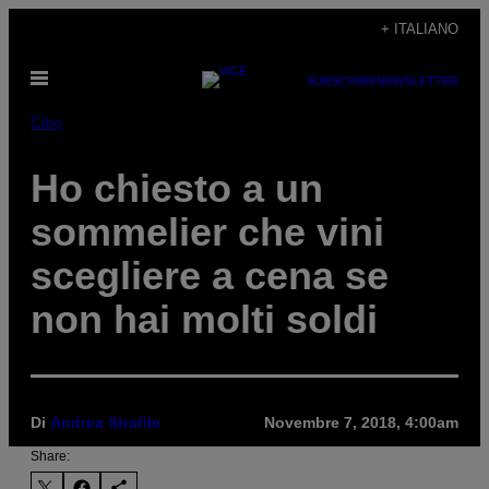
Vai
+ ITALIANO
al
Apri
contenuto
SUBSCRIBE
NEWSLETTER
il
menu
Cibo
Ho chiesto a un
sommelier che vini
scegliere a cena se
non hai molti soldi
Di
Andrea Strafile
Novembre 7, 2018, 4:00am
Share: