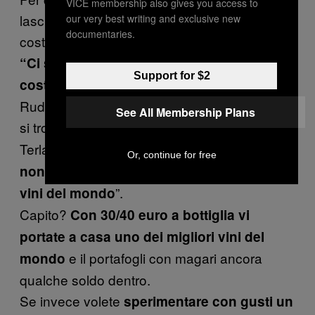
VICE membership also gives you access to
lasciato per ultimi quelli un pochino più
our very best writing and exclusive new
documentaries.
costosi, ma decisamente abbordabili.
“Ci sono dei grandi bianchi che non ti
Support for $2
, mi dice
costano un occhio della testa”
Rudy. “I migliori bianchi in circolazione per me
See All Membership Plans
si trovano in
, nella zona di
Alto Adige
Terlano. Qui fanno dei
Pinot Bianchi che
Or, continue for free
non hanno niente da invidiare ai migliori
”.
vini del mondo
Capito?
Con 30/40 euro a bottiglia vi
portate a casa uno dei migliori vini del
e il portafogli con magari ancora
mondo
qualche soldo dentro.
Se invece volete
sperimentare con gusti un