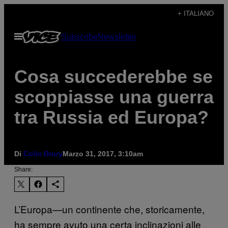
Vai
+ ITALIANO
al
Apri
Subscribe
Newsletter
contenuto
il
menu
Cosa succederebbe se
scoppiasse una guerra
tra Russia ed Europa?
Di
Colin Drury
Marzo 31, 2017, 3:10am
Share:
L’Europa—un continente che, storicamente,
ha sempre avuto una certa inclinazioni alle