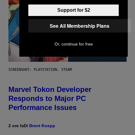
Support for $2
See All Membership Plans
Or, continue for free
SCREENSHOT: PLAYSTATION, STEAM
Marvel Tokon Developer
Responds to Major PC
Performance Issues
2 ore fa
Di
Brent Koepp