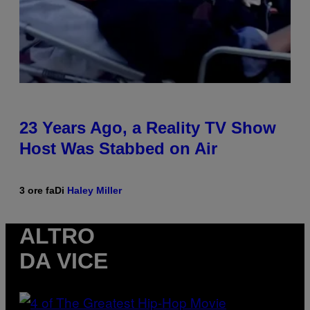
23 Years Ago, a Reality TV Show
Host Was Stabbed on Air
3 ore fa
Di
Haley Miller
ALTRO
DA VICE