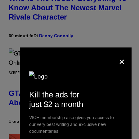
Know About The Newest Marvel
Rivals Character
60 minuti fa
Di
Denny Connolly
×
SCREENSHOT: ROCKSTAR GAMES
GTA 6 Gets Concerning Update
Kill the ads for
About GTA Online Release Date
just $2 a month
VICE membership also gives you access to
1 ora fa
Di
Brent Koepp
our very best writing and exclusive new
documentaries.