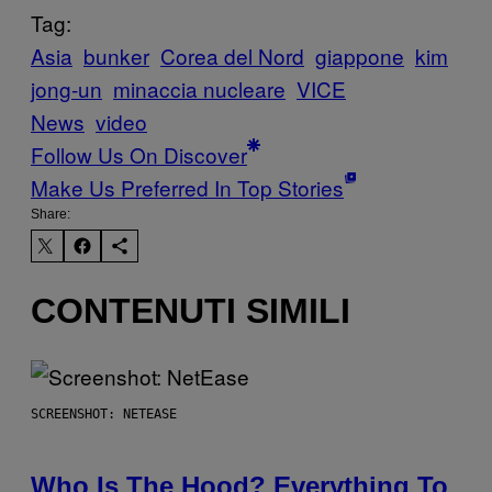
Tag:
Asia
bunker
Corea del Nord
giappone
kim
jong-un
minaccia nucleare
VICE
News
video
Follow Us On Discover
Make Us Preferred In Top Stories
Share:
CONTENUTI SIMILI
SCREENSHOT: NETEASE
Who Is The Hood? Everything To