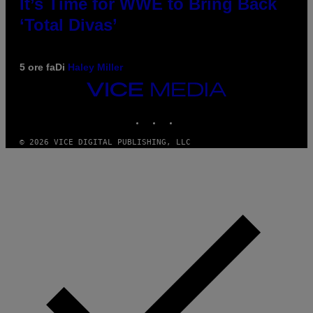
It’s Time for WWE to Bring Back
‘Total Divas’
5 ore fa
Di
Haley Miller
VICE
MEDIA
INSTAGRAM
TIKTOK
YOUTUBE
© 2026 VICE DIGITAL PUBLISHING, LLC