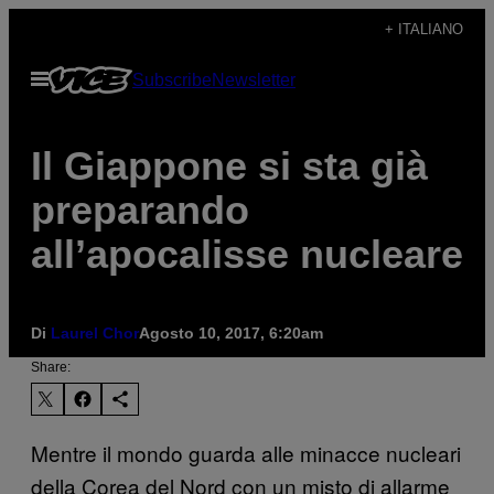
Vai
+ ITALIANO
al
Apri
Subscribe
Newsletter
contenuto
il
menu
Il Giappone si sta già
preparando
all’apocalisse nucleare
Di
Laurel Chor
Agosto 10, 2017, 6:20am
Share:
Mentre il mondo guarda alle minacce nucleari
della Corea del Nord con un misto di allarme