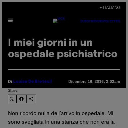
Vai
+ ITALIANO
al
Apri
contenuto
SUBSCRIBE
NEWSLETTER
il
menu
I miei giorni in un
ospedale psichiatrico
Di
Dicembre 16, 2016, 2:02am
Louise De Breteuil
Share:
Non ricordo nulla dell’arrivo in ospedale. Mi
sono svegliata in una stanza che non era la