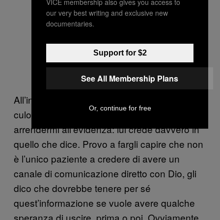
VICE membership also gives you access to
our very best writing and exclusive new
documentaries.
Support for $2
See All Membership Plans
All’inizio penso che mi stia prendendo per il
Or, continue for free
culo, ma dopo un po’ sono costretta ad
arrendermi all’evidenza: lui crede davvero in
quello che dice. Provo a fargli capire che non
è l’unico paziente a credere di avere un
canale di comunicazione diretto con Dio, gli
dico che dovrebbe tenere per sé
quest’informazione se vuole avere qualche
speranza di uscire, prima o poi. Ovviamente