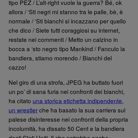
tipo PEZ / L’alt-right vuole la guerra? Bé, ok
allora / ‘Sti negri mi stanno tra le palle, bè, è
normale / ‘Sti bianchi si incazzano per quello
che dico / Siete tutti coraggiosi su internet,
restate nei commenti / Metto un calzino in
bocca a ‘sto negro tipo Mankind / Fanculo la
bandiera, stiamo morendo / Bianchi del
cazzo!
Nel giro di una strofa, JPEG ha buttato fuori
un po’ di sana furia nei confronti dei bianchi,
ha citato
una storica etichetta indipendente
,
un wrestler
che ha basato la sua carriera sul
palese disinteresse nei confronti della propria
incolumità, ha dissato 50 Cent e la bandiera
degli Stati Uniti. Il che potrebbe anche