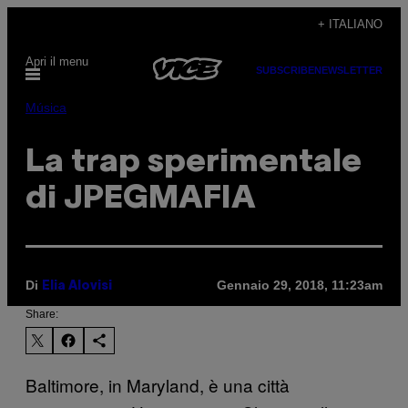
Vai
+ ITALIANO
al
Apri il menu
contenuto
SUBSCRIBE
NEWSLETTER
Música
La trap sperimentale
di JPEGMAFIA
Di
Gennaio 29, 2018, 11:23am
Elia Alovisi
Share:
Baltimore, in Maryland, è una città