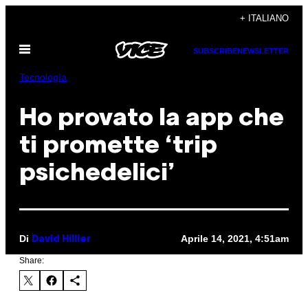
Vai
+ ITALIANO
al
Apri
contenuto
SUBSCRIBE
NEWSLETTER
il
menu
Tecnología
Ho provato la app che
ti promette ‘trip
psichedelici’
Di
Aprile 14, 2021, 4:51am
David Hillier
Share: