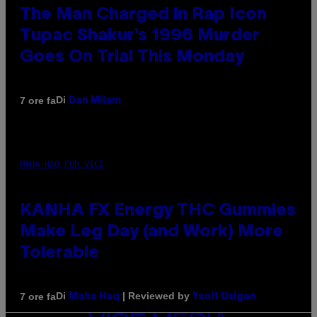
The Man Charged in Rap Icon
Tupac Shakur’s 1996 Murder
Goes On Trial This Monday
Di
7 ore fa
Dan Milam
MAHA HAQ FOR VICE
KANHA FX Energy THC Gummies
Make Leg Day (and Work) More
Tolerable
Di
| Reviewed by
7 ore fa
Maha Haq
Ysolt Usigan