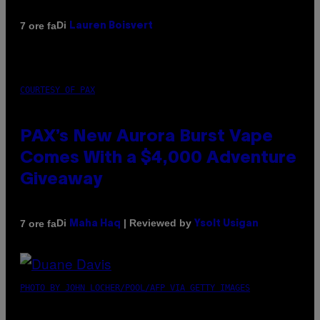
Di
7 ore fa
Lauren Boisvert
COURTESY OF PAX
PAX’s New Aurora Burst Vape
Comes With a $4,000 Adventure
Giveaway
Di
| Reviewed by
7 ore fa
Maha Haq
Ysolt Usigan
PHOTO BY JOHN LOCHER/POOL/AFP VIA GETTY IMAGES