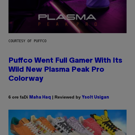
COURTESY OF PUFFCO
Puffco Went Full Gamer With Its
Wild New Plasma Peak Pro
Colorway
Di
| Reviewed by
6 ore fa
Maha Haq
Ysolt Usigan