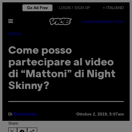
Vai
Go Ad Free
LOGIN / SIGN UP
+ ITALIANO
al
Apri
contenuto
SUBSCRIBE
NEWSLETTER
il
menu
Música
Come posso
partecipare al video
di “Mattoni” di Night
Skinny?
Di
Ottobre 2, 2019, 5:07am
Redazione
Share: