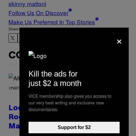
skinny mattoni
Follow Us On Discover
Make Us Preferred In Top Stories
Share:
×
CONTENUTI SIMILI
Kill the ads for
just $2 a month
(PHOTO BY MICK HUTSON/REDFERNS)
VICE membership also gives you access to
our very best writing and exclusive new
Looking For the Perfect Alt-
documentaries.
Rock Mixtape for Your Boo? I
Made It for You Already
Support for $2