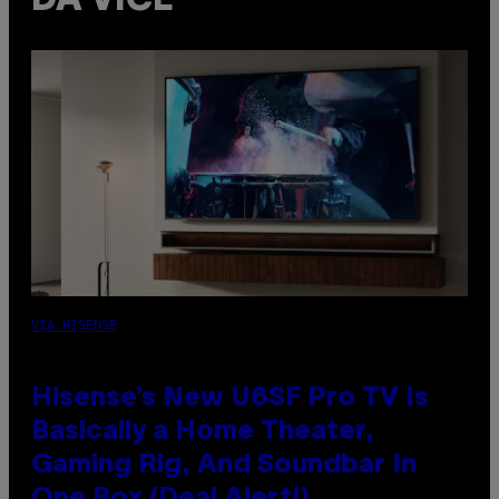
DA VICE
VIA HISENSE
Hisense’s New U6SF Pro TV Is
Basically a Home Theater,
Gaming Rig, And Soundbar In
One Box (Deal Alert!)