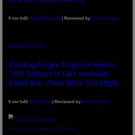
Di
| Reviewed by
9 ore fa
Sam Watanuki
Ysolt Usigan
MAHA HAQ FOR VICE
Cycling Frog’s Tropical Punch
THC Seltzer Is Like an Adult
Capri Sun (That Gets You High)
Di
| Reviewed by
9 ore fa
Maha Haq
Ysolt Usigan
PHOTO BY NICK LAHAM/GETTY IMAGES