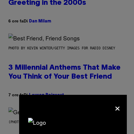
Greeting in the 2000s
Di
6 ore fa
Dan Milam
PHOTO BY KEVIN WINTER/GETTY IMAGES FOR RADIO DISNEY
3 Millennial Anthems That Make
You Think of Your Best Friend
Di
7 ore fa
Lauren Boisvert
×
(PHOTO BY TAYLOR HILL/GETTY IMAGES)