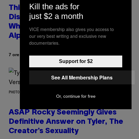
Kill the ads for
This Researcher Accidentally
just $2 a month
Discovered the New ‘Millennial
Whoop’ of Pop Music: The Gen
VICE membership also gives you access to
Alpha Melody
our very best writing and exclusive new
documentaries.
Di
7 ore fa
Lauren Boisvert
Support for $2
See All Membership Plans
PHOTO BY MONICA SCHIPPER/GETTY IMAGES
Or, continue for free
ASAP Rocky Seemingly Gives
Definitive Answer on Tyler, The
Creator’s Sexuality