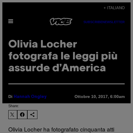
Vai
+ ITALIANO
al
Apri
contenuto
SUBSCRIBE
NEWSLETTER
il
menu
Olivia Locher
fotografa le leggi più
assurde d’America
Di
Ottobre 10, 2017, 6:00am
Hannah Ongley
Share:
Olivia Locher ha fotografato cinquanta atti