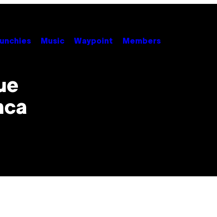
unchies
Music
Waypoint
Members
ue
nca