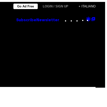
Go Ad Free
LOGIN / SIGN UP
+ ITALIANO
Instagram
TikTok
YouTube
Google
Goog
Subscribe
Newsletter
Discove
Top
Posts