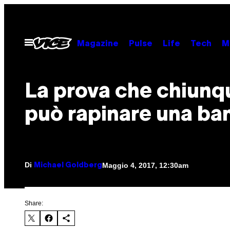
Vai
al
contenuto
Apri
Magazine
Pulse
Life
Tech
M
il
menu
La prova che chiunq
può rapinare una ba
Di
Maggio 4, 2017, 12:30am
Michael Goldberg
Share: