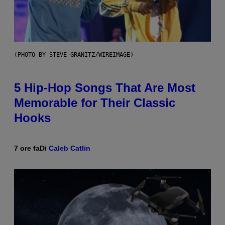
(PHOTO BY STEVE GRANITZ/WIREIMAGE)
5 Hip-Hop Songs That Are Most
Memorable for Their Classic
Hooks
7 ore fa
Di
Caleb Catlin