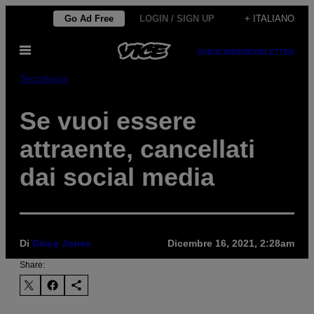
Vai
Go Ad Free
LOGIN / SIGN UP
+ ITALIANO
al
Apri
contenuto
SUBSCRIBE
NEWSLETTER
il
menu
Tecnología
Se vuoi essere
attraente, cancellati
dai social media
Di
Daisy Jones
Dicembre 16, 2021, 2:28am
Share: