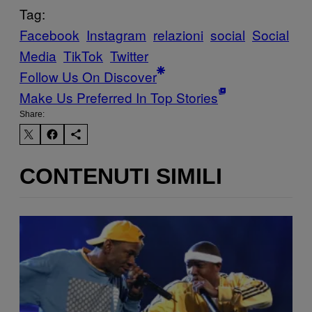
Tag:
Facebook
Instagram
relazioni
social
Social
Media
TikTok
Twitter
Follow Us On Discover
Make Us Preferred In Top Stories
Share:
CONTENUTI SIMILI