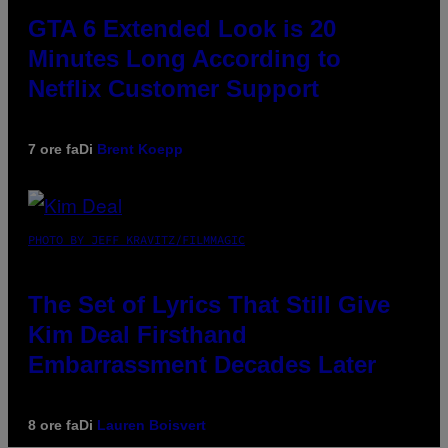
GTA 6 Extended Look is 20
Minutes Long According to
Netflix Customer Support
7 ore fa
Di
Brent Koepp
PHOTO BY JEFF KRAVITZ/FILMMAGIC
The Set of Lyrics That Still Give
Kim Deal Firsthand
Embarrassment Decades Later
8 ore fa
Di
Lauren Boisvert