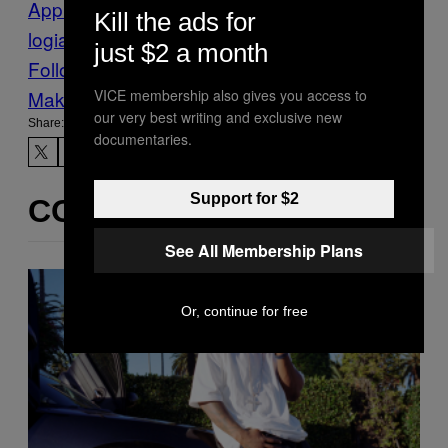
Apple
computer
Food
Munchies
PC
Tecno
Kill the ads for
logia
just $2 a month
Follow Us On Discover
Make Us Preferred In Top Stories
VICE membership also gives you access to
our very best writing and exclusive new
Share:
documentaries.
Support for $2
CONTENUTI SIMILI
See All Membership Plans
Or, continue for free