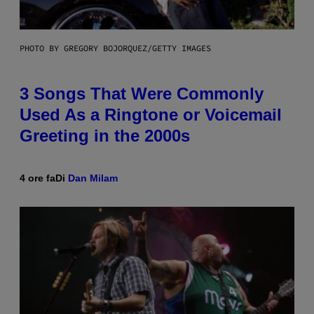
PHOTO BY GREGORY BOJORQUEZ/GETTY IMAGES
3 Songs That Were Commonly
Used As a Ringtone or Voicemail
Greeting in the 2000s
4 ore fa
Di
Dan Milam