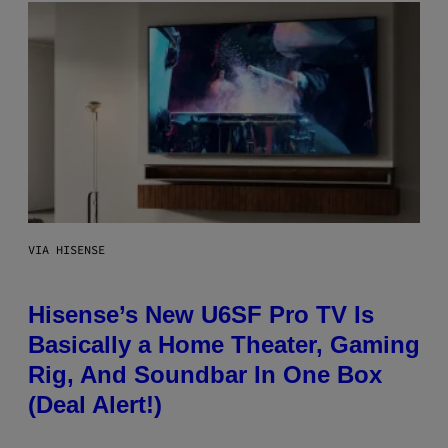
VIA HISENSE
Hisense’s New U6SF Pro TV Is
Basically a Home Theater, Gaming
Rig, And Soundbar In One Box
(Deal Alert!)