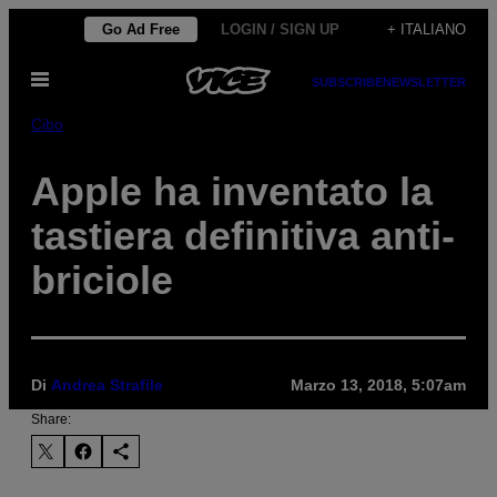
Vai
Go Ad Free
LOGIN / SIGN UP
+ ITALIANO
al
Apri
contenuto
SUBSCRIBE
NEWSLETTER
il
menu
Cibo
Apple ha inventato la
tastiera definitiva anti-
briciole
Di
Andrea Strafile
Marzo 13, 2018, 5:07am
Share: