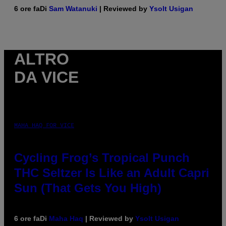
6 ore fa
Di
Sam Watanuki
| Reviewed by
Ysolt Usigan
ALTRO
DA VICE
MAHA HAQ FOR VICE
Cycling Frog’s Tropical Punch
THC Seltzer Is Like an Adult Capri
Sun (That Gets You High)
6 ore fa
Di
Maha Haq
| Reviewed by
Ysolt Usigan