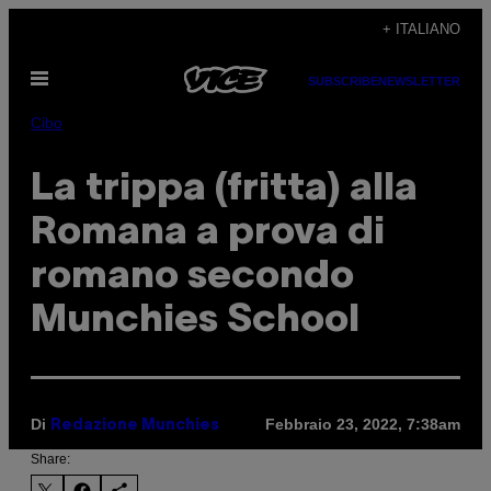
Vai
+ ITALIANO
al
Apri
contenuto
SUBSCRIBE
NEWSLETTER
il
menu
Cibo
La trippa (fritta) alla
Romana a prova di
romano secondo
Munchies School
Di
Febbraio 23, 2022, 7:38am
Redazione Munchies
Share: