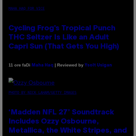
MAHA HAQ FOR VICE
Cycling Frog’s Tropical Punch
THC Seltzer Is Like an Adult
Capri Sun (That Gets You High)
Di
| Reviewed by
11 ore fa
Maha Haq
Ysolt Usigan
PHOTO BY NICK LAHAM/GETTY IMAGES
‘Madden NFL 27’ Soundtrack
Includes Ozzy Osbourne,
Metallica, the White Stripes, and