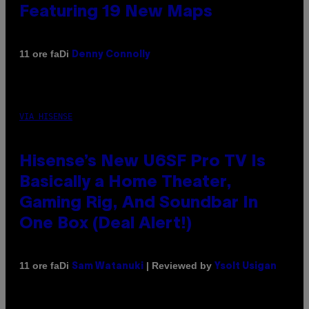
Featuring 19 New Maps
Di
11 ore fa
Denny Connolly
VIA HISENSE
Hisense’s New U6SF Pro TV Is
Basically a Home Theater,
Gaming Rig, And Soundbar In
One Box (Deal Alert!)
Di
| Reviewed by
11 ore fa
Sam Watanuki
Ysolt Usigan