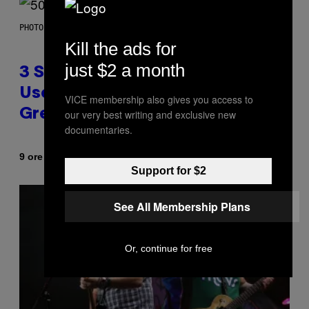
PHOTO BY GREGORY BOJORQUEZ/GETTY IMAGES
Kill the ads for
just $2 a month
3 Songs That Were Commonly
Used As a Ringtone or Voicemail
VICE membership also gives you access to
Greeting in the 2000s
our very best writing and exclusive new
documentaries.
Di
9 ore fa
Dan Milam
Support for $2
See All Membership Plans
Or, continue for free