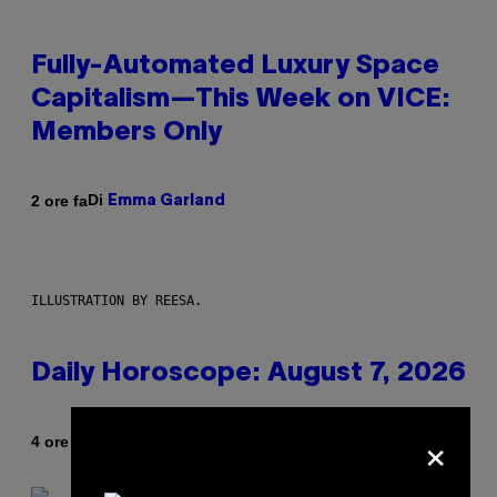
Fully-Automated Luxury Space
Capitalism—This Week on VICE:
Members Only
Di
2 ore fa
Emma Garland
ILLUSTRATION BY REESA.
Daily Horoscope: August 7, 2026
×
Di
4 ore fa
Ashley Fike