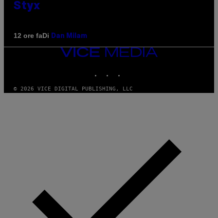
Styx
Di
12 ore fa
Dan Milam
VICE
MEDIA
INSTAGRAM
TIKTOK
YOUTUBE
© 2026 VICE DIGITAL PUBLISHING, LLC