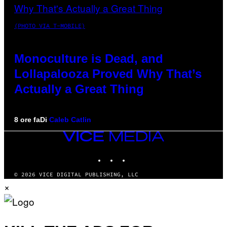
(PHOTO VIA T-MOBILE)
Monoculture is Dead, and
Lollapalooza Proved Why That’s
Actually a Great Thing
8 ore fa
Di
Caleb Catlin
VICE
MEDIA
INSTAGRAM
TIKTOK
YOUTUBE
© 2026 VICE DIGITAL PUBLISHING, LLC
×