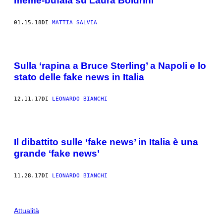
meme-bufala su Laura Boldrini
01.15.18
DI
MATTIA SALVIA
Sulla ‘rapina a Bruce Sterling’ a Napoli e lo
stato delle fake news in Italia
12.11.17
DI
LEONARDO BIANCHI
Il dibattito sulle ‘fake news’ in Italia è una
grande ‘fake news’
11.28.17
DI
LEONARDO BIANCHI
Attualità