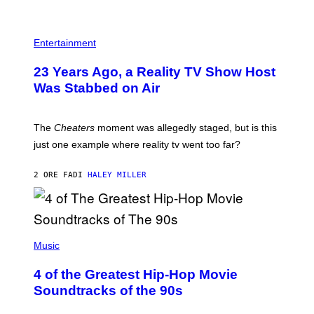
E
S
Entertainment
23 Years Ago, a Reality TV Show Host
Was Stabbed on Air
The
Cheaters
moment was allegedly staged, but is this
just one example where reality tv went too far?
2 ORE FA
DI
HALEY MILLER
(
P
Music
H
O
4 of the Greatest Hip-Hop Movie
T
O
Soundtracks of the 90s
B
Y