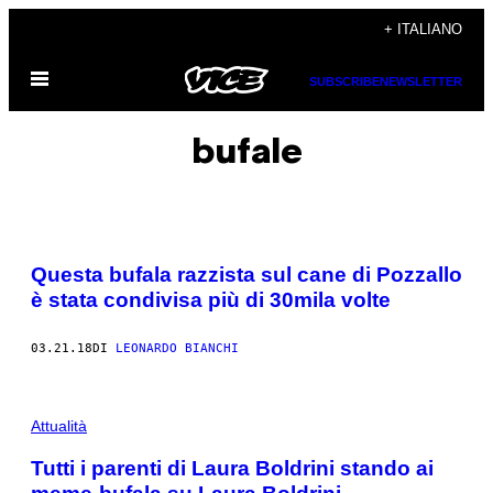
Vai
+ ITALIANO
al
Apri
contenuto
SUBSCRIBE
NEWSLETTER
il
menu
bufale
Questa bufala razzista sul cane di Pozzallo
è stata condivisa più di 30mila volte
03.21.18
DI
LEONARDO BIANCHI
Attualità
Tutti i parenti di Laura Boldrini stando ai