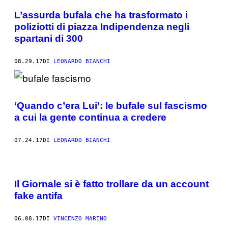
L’assurda bufala che ha trasformato i
poliziotti di piazza Indipendenza negli
spartani di 300
08.29.17
DI
LEONARDO BIANCHI
‘Quando c’era Lui’: le bufale sul fascismo
a cui la gente continua a credere
07.24.17
DI
LEONARDO BIANCHI
Il Giornale si è fatto trollare da un account
fake antifa
06.08.17
DI
VINCENZO MARINO