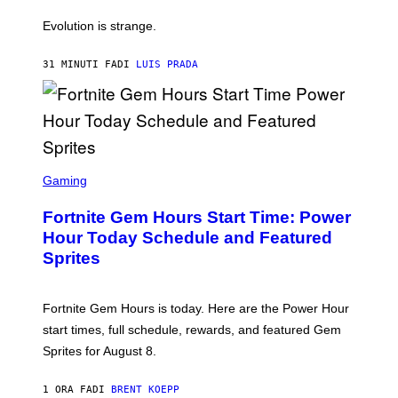
A
M
I
Evolution is strange.
M
A
G
31 MINUTI FA
DI
LUIS PRADA
E
S
/
G
E
T
T
S
Y
C
Gaming
I
R
M
E
A
Fortnite Gem Hours Start Time: Power
E
G
N
Hour Today Schedule and Featured
E
S
S
Sprites
H
O
T
:
Fortnite Gem Hours is today. Here are the Power Hour
E
P
start times, full schedule, rewards, and featured Gem
I
Sprites for August 8.
C
G
A
1 ORA FA
DI
BRENT KOEPP
M