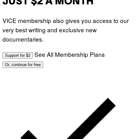
JUST $2 A MONTH
A
P
H
O
VICE membership also gives you access to our
V
I
very best writing and exclusive new
A
G
documentaries.
E
T
T
See All Membership Plans
Y
Support for $2
I
M
Or, continue for free
A
G
E
S
)