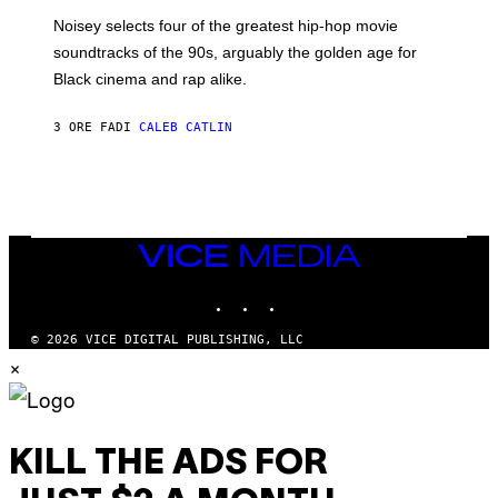
P
O
Noisey selects four of the greatest hip-hop movie
O
soundtracks of the 90s, arguably the golden age for
L
A
Black cinema and rap alike.
R
N
A
3 ORE FA
DI
CALEB CATLIN
L
/
G
A
R
C
I
VICE
A
MEDIA
/
P
INSTAGRAM
TIKTOK
YOUTUBE
I
C
O
© 2026 VICE DIGITAL PUBLISHING, LLC
T
×
/
G
A
M
M
A
KILL THE ADS FOR
-
R