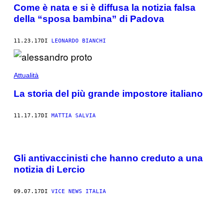
Come è nata e si è diffusa la notizia falsa
della “sposa bambina” di Padova
11.23.17
DI
LEONARDO BIANCHI
Attualità
La storia del più grande impostore italiano
11.17.17
DI
MATTIA SALVIA
Gli antivaccinisti che hanno creduto a una
notizia di Lercio
09.07.17
DI
VICE NEWS ITALIA