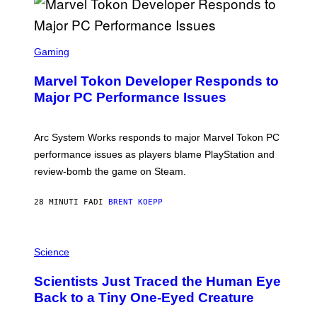
S
C
Gaming
R
E
Marvel Tokon Developer Responds to
E
N
Major PC Performance Issues
S
H
O
T
Arc System Works responds to major Marvel Tokon PC
:
performance issues as players blame PlayStation and
P
L
review-bomb the game on Steam.
A
Y
S
28 MINUTI FA
DI
BRENT KOEPP
T
A
T
P
I
H
Science
O
O
N
T
,
Scientists Just Traced the Human Eye
O
S
:
T
Back to a Tiny One-Eyed Creature
C
E
S
A