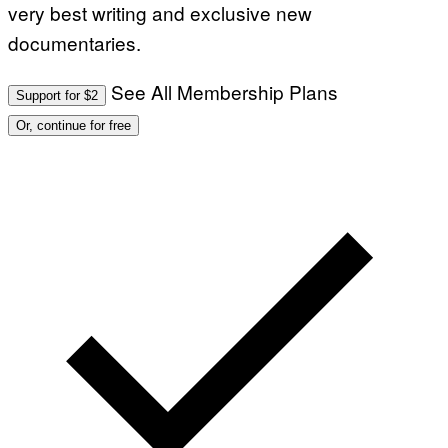
very best writing and exclusive new
E
S
documentaries.
T
I
O
N
See All Membership Plans
Support for $2
.
P
Or, continue for free
H
O
T
O
:
M
A
R
T
I
N
B
E
R
N
E
T
T
I
/
A
F