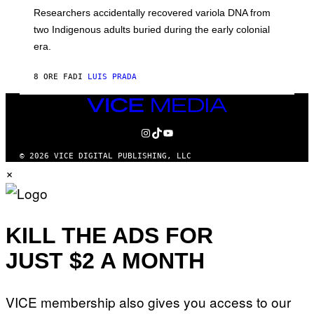
G
O
Researchers accidentally recovered variola DNA from
E
L
S
D
two Indigenous adults buried during the early colonial
E
era.
R
C
H
8 ORE FA
DI
LUIS PRADA
I
L
E
VICE
A
MEDIA
N
INSTAGRAM
TIKTOK
YOUTUBE
M
U
M
© 2026 VICE DIGITAL PUBLISHING, LLC
M
×
Y
T
H
A
N
T
KILL THE ADS FOR
H
O
JUST $2 A MONTH
S
E
I
N
VICE membership also gives you access to our
Q
U