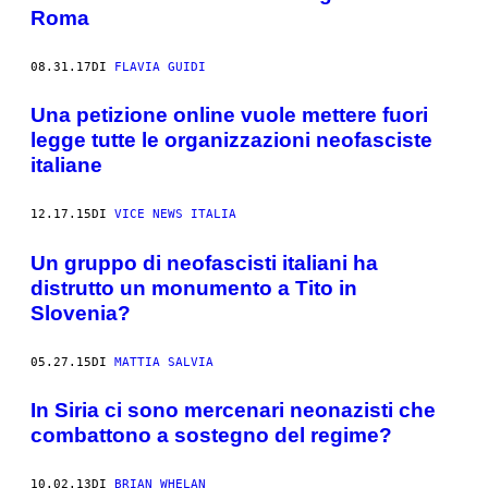
Roma
08.31.17
DI
FLAVIA GUIDI
Una petizione online vuole mettere fuori
legge tutte le organizzazioni neofasciste
italiane
12.17.15
DI
VICE NEWS ITALIA
Un gruppo di neofascisti italiani ha
distrutto un monumento a Tito in
Slovenia?
05.27.15
DI
MATTIA SALVIA
In Siria ci sono mercenari neonazisti che
combattono a sostegno del regime?
10.02.13
DI
BRIAN WHELAN