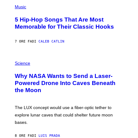
(
A
P
Music
H
O
5 Hip-Hop Songs That Are Most
T
O
Memorable for Their Classic Hooks
B
Y
S
7 ORE FA
DI
CALEB CATLIN
T
E
V
E
P
G
H
Science
R
O
A
T
Why NASA Wants to Send a Laser-
N
O
I
:
Powered Drone Into Caves Beneath
T
N
the Moon
Z
A
/
S
W
A
I
;
The LUX concept would use a fiber-optic tether to
R
D
E
R
explore lunar caves that could shelter future moon
I
P
M
bases.
I
A
X
G
E
E
8 ORE FA
DI
LUIS PRADA
L