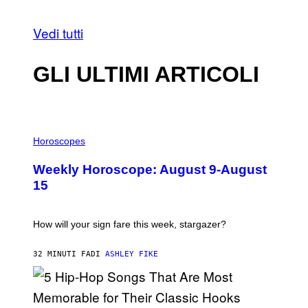
Vedi tutti
GLI ULTIMI ARTICOLI
I
L
Horoscopes
L
U
Weekly Horoscope: August 9-August
S
T
15
R
A
T
I
How will your sign fare this week, stargazer?
O
N
B
32 MINUTI FA
DI
ASHLEY FIKE
Y
R
E
E
S