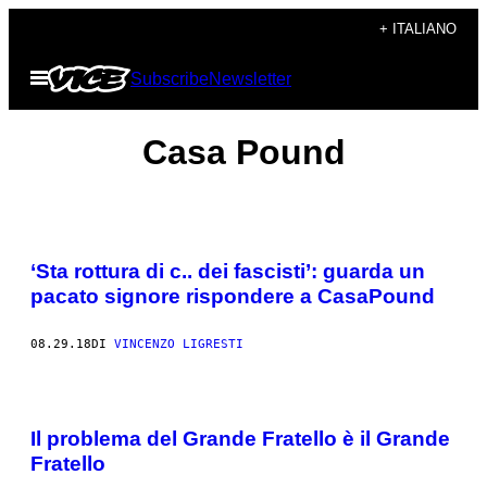
Vai
+ ITALIANO
al
Apri
Subscribe
Newsletter
contenuto
il
menu
Casa Pound
‘Sta rottura di c.. dei fascisti’: guarda un
pacato signore rispondere a CasaPound
08.29.18
DI
VINCENZO LIGRESTI
Il problema del Grande Fratello è il Grande
Fratello