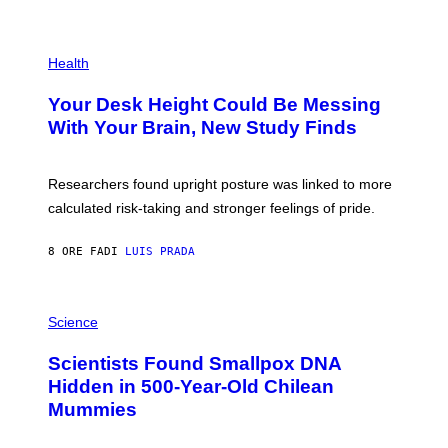
)
/
G
E
P
T
H
Health
T
O
Y
T
I
Your Desk Height Could Be Messing
O
M
:
With Your Brain, New Study Finds
A
B
G
A
E
T
S
U
Researchers found upright posture was linked to more
H
calculated risk-taking and stronger feelings of pride.
A
N
T
8 ORE FA
DI
LUIS PRADA
O
K
E
R
A
/
M
Science
G
U
E
C
Scientists Found Smallpox DNA
T
H
T
,
Hidden in 500-Year-Old Chilean
Y
M
I
Mummies
U
M
C
A
H