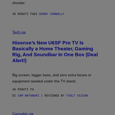
shooter.
H
I
N
36 MINUTI FA
DI
DENNY CONNOLLY
E
G
A
M
V
E
I
Tech via
S
A
/
H
I
Hisense’s New U6SF Pro TV Is
I
D
S
Basically a Home Theater, Gaming
S
E
O
Rig, And Soundbar In One Box (Deal
N
F
S
Alert!)
T
E
W
A
R
Big screen, bigger bass, and zero extra boxes or
E
equipment needed under the TV stand.
40 MINUTI FA
DI
SAM WATANUKI
| REVIEWED BY
YSOLT USIGAN
M
A
Cannabis via