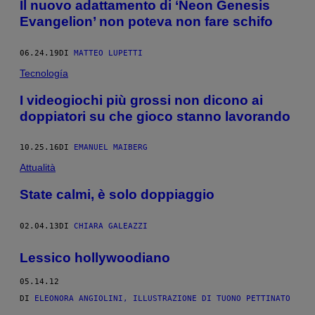
Il nuovo adattamento di ‘Neon Genesis
Evangelion’ non poteva non fare schifo
06.24.19
DI
MATTEO LUPETTI
Tecnología
I videogiochi più grossi non dicono ai
doppiatori su che gioco stanno lavorando
10.25.16
DI
EMANUEL MAIBERG
Attualità
State calmi, è solo doppiaggio
02.04.13
DI
CHIARA GALEAZZI
Lessico hollywoodiano
05.14.12
DI
ELEONORA ANGIOLINI, ILLUSTRAZIONE DI TUONO PETTINATO