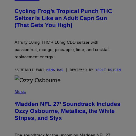
H
A
Cycling Frog’s Tropical Punch THC
H
A
Seltzer Is Like an Adult Capri Sun
Q
(That Gets You High)
F
O
R
V
A fruity 10mg THC + 10mg CBD seltzer with
I
C
passionfruit, mango, pineapple, lime, and cocktail-
E
replacement energy.
55 MINUTI FA
DI
MAHA HAQ
| REVIEWED BY
YSOLT USIGAN
P
H
Music
O
T
‘Madden NFL 27’ Soundtrack Includes
O
B
Ozzy Osbourne, Metallica, the White
Y
Stripes, and Styx
N
I
C
K
The soundtrack for the upcoming Madden NFL 27