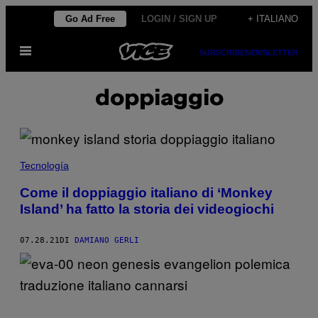
Vai
Go Ad Free
LOGIN / SIGN UP
+ ITALIANO
al
Apri
contenuto
SUBSCRIBE
NEWSLETTER
il
menu
doppiaggio
Tecnología
Come il doppiaggio italiano di ‘Monkey
Island’ ha fatto la storia dei videogiochi
07.28.21
DI
DAMIANO GERLI