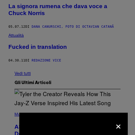
La signora rumena che dava voce a
Chuck Norris
05.07.12
DI
DANA CANURSCHI, FOTO DI OCTAVIAN CATANĂ
Attualità
Fucked in translation
04.30.11
DI
REDAZIONE VICE
Vedi tutti
Gli Ultimi Articoli
P
H
Music
×
O
T
ASAP Rocky Seemingly Gives
O
B
Definitive Answer on Tyler, The