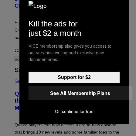
Y
Creator’s Sexuality
M
O
N
I
Kill the ads for
Hip-hop fans have wondered for years if Tyler, The
C
A
Creator is gay, and his old pal ASAP Rocky seems to
just $2 a month
S
have given us an answer.
C
H
VICE membership also gives you access to
I
32 MINUTI FA
DI
STEPHEN ANDREW GALIHER
P
our very best writing and exclusive new
P
documentaries.
E
R
/
G
S
Support for $2
E
C
Gaming
T
R
T
E
See All Membership Plans
Y
Quake Returns With Surprise Dawn of
E
I
N
the Machine Update Featuring 19 New
M
S
A
Maps
H
G
Or, continue for free
O
E
T
S
:
Quake players can now access a brand-new episode
M
A
that brings 19 new levels and some familiar foes to the
C