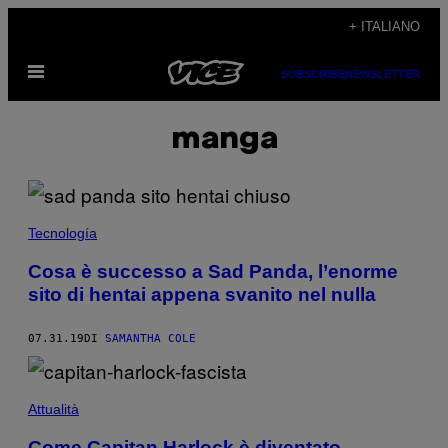
Vai
+ ITALIANO
al
Apri
contenuto
SUBSCRIBE
NEWSLETTER
il
menu
manga
Tecnología
Cosa è successo a Sad Panda, l’enorme
sito di hentai appena svanito nel nulla
07.31.19
DI
SAMANTHA COLE
Attualità
Come Capitan Harlock è diventato