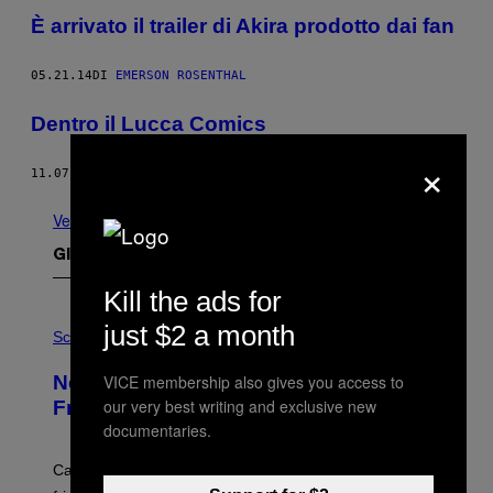
È arrivato il trailer di Akira prodotto dai fan
05.21.14
DI
EMERSON ROSENTHAL
Dentro il Lucca Comics
×
11.07.13
DI
QUIT THE DONER
Vedi tutti
Gli Ultimi Articoli
Kill the ads for
P
just $2 a month
H
Science
O
T
VICE membership also gives you access to
New Study Reveals We Still Pick Our
O
:
our very best writing and exclusive new
Friends the Same Way Cavemen Did
C
documentaries.
S
A
-
Can you fight a sabertooth tiger? It might win you some
P