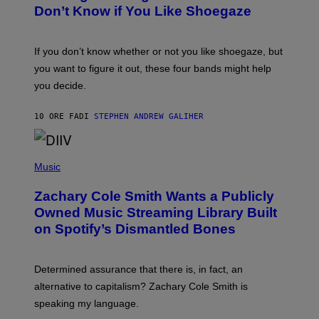
B
I
Don’t Know if You Like Shoegaze
Y
M
S
A
C
G
O
If you don’t know whether or not you like shoegaze, but
E
T
S
you want to figure it out, these four bands might help
T
L
you decide.
E
G
A
10 ORE FA
DI
STEPHEN ANDREW GALIHER
T
O
/
(
G
P
Music
E
H
T
O
T
Zachary Cole Smith Wants a Publicly
T
Y
O
I
Owned Music Streaming Library Built
B
M
on Spotify’s Dismantled Bones
Y
A
R
G
O
E
B
S
Determined assurance that there is, in fact, an
E
R
alternative to capitalism? Zachary Cole Smith is
T
speaking my language.
O
P