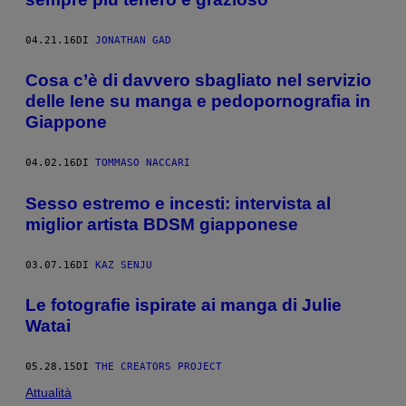
04.21.16
DI
JONATHAN GAD
Cosa c’è di davvero sbagliato nel servizio
delle Iene su manga e pedopornografia in
Giappone
04.02.16
DI
TOMMASO NACCARI
Sesso estremo e incesti: intervista al
miglior artista BDSM giapponese
03.07.16
DI
KAZ SENJU
Le fotografie ispirate ai manga di Julie
Watai
05.28.15
DI
THE CREATORS PROJECT
Attualità