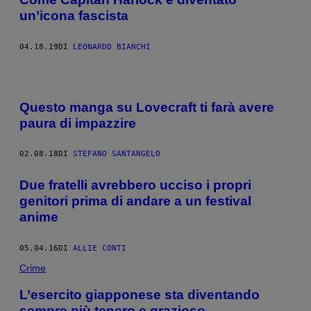
un’icona fascista
04.18.19
DI
LEONARDO BIANCHI
Questo manga su Lovecraft ti farà avere
paura di impazzire
02.08.18
DI
STEFANO SANTANGELO
Due fratelli avrebbero ucciso i propri
genitori prima di andare a un festival
anime
05.04.16
DI
ALLIE CONTI
Crime
L’esercito giapponese sta diventando
sempre più tenero e grazioso