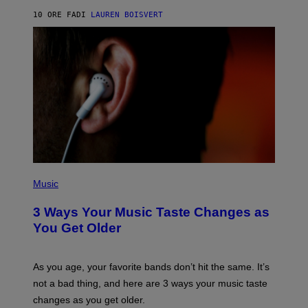
A
10 ORE FA
DI
LAUREN BOISVERT
N
U
C
C
I
–
C
O
R
B
I
S
/
C
O
R
P
B
H
Music
I
O
S
T
3 Ways Your Music Taste Changes as
V
O
I
I
You Get Older
A
L
G
L
E
U
T
S
As you age, your favorite bands don’t hit the same. It’s
T
T
not a bad thing, and here are 3 ways your music taste
Y
R
I
A
changes as you get older.
M
T