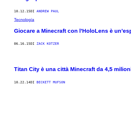
10.12.15
DI
ANDREW PAUL
Tecnología
Giocare a Minecraft con l’HoloLens è un’esp
06.16.15
DI
ZACK KOTZER
Titan City è una città Minecraft da 4,5 milion
10.22.14
DI
BECKETT MUFSON