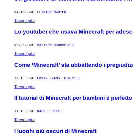
04.18.16
DI
CLINTON NGUYEN
Tecnología
Lo youtuber che usava Minecraft per adesc
02.03.16
DI
MATTHEW BROOMFIELD
Tecnología
Come ‘Minecraft’ sta abbattendo i pregiudizi 
12.15.15
DI
EDWIN EVANS-THIRLWELL
Tecnología
Il tutorial di Minecraft per bambini è perfetto
11.19.15
DI
RACHEL PICK
Tecnología
I luoghi più oscuri di Minecraft