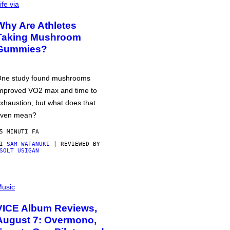
ife via
Why Are Athletes
Taking Mushroom
Gummies?
ne study found mushrooms
mproved VO2 max and time to
xhaustion, but what does that
ven mean?
5 MINUTI FA
DI
SAM WATANUKI
| REVIEWED BY
SOLT USIGAN
usic
VICE Album Reviews,
August 7: Overmono,