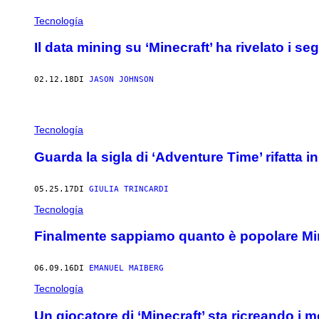
Tecnología
Il data mining su ‘Minecraft’ ha rivelato i seg
02.12.18
DI
JASON JOHNSON
Tecnología
Guarda la sigla di ‘Adventure Time’ rifatta i
05.25.17
DI
GIULIA TRINCARDI
Tecnología
Finalmente sappiamo quanto è popolare Mi
06.09.16
DI
EMANUEL MAIBERG
Tecnología
Un giocatore di ‘Minecraft’ sta ricreando i m