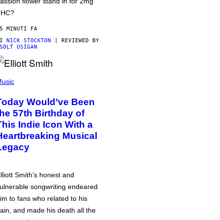
assion flower stand in for 2mg
THC?
5 MINUTI FA
DI
NICK STOCKTON
| REVIEWED BY
SOLT USIGAN
usic
Today Would’ve Been
the 57th Birthday of
This Indie Icon With a
Heartbreaking Musical
Legacy
lliott Smith’s honest and
ulnerable songwriting endeared
im to fans who related to his
ain, and made his death all the