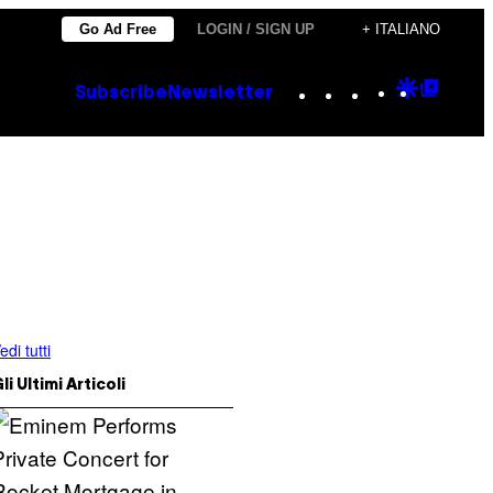
Go Ad Free
LOGIN / SIGN UP
+ ITALIANO
Instagram
TikTok
YouTube
Google
Goog
Subscribe
Newsletter
Discove
Top
Posts
edi tutti
li Ultimi Articoli