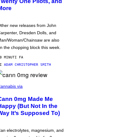
Twenty One Pilots, and
More
ther new releases from John
arpenter, Dresden Dolls, and
an/Woman/Chainsaw are also
n the chopping block this week.
0 MINUTI FA
DI
ADAM CHRISTOPHER SMITH
annabis via
Cann 0mg Made Me
Happy (But Not In the
Way It’s Supposed To)
an electrolytes, magnesium, and