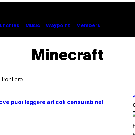
unchies
Music
Waypoint
Members
Minecraft
V
ve puoi leggere articoli censurati nel
G