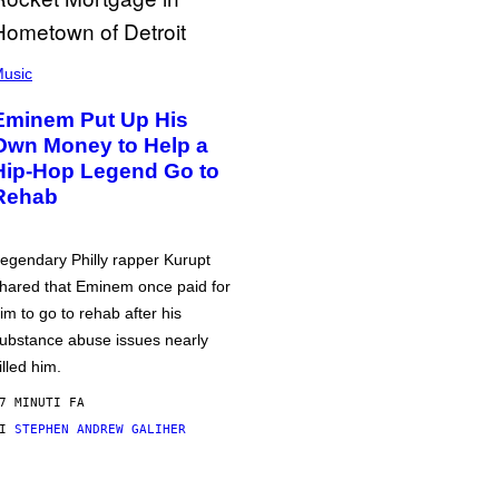
usic
Eminem Put Up His
Own Money to Help a
Hip-Hop Legend Go to
Rehab
egendary Philly rapper Kurupt
hared that Eminem once paid for
im to go to rehab after his
ubstance abuse issues nearly
illed him.
7 MINUTI FA
DI
STEPHEN ANDREW GALIHER