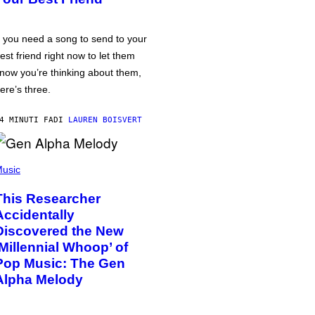
f you need a song to send to your
est friend right now to let them
now you’re thinking about them,
ere’s three.
4 MINUTI FA
DI
LAUREN BOISVERT
usic
This Researcher
Accidentally
Discovered the New
‘Millennial Whoop’ of
Pop Music: The Gen
Alpha Melody