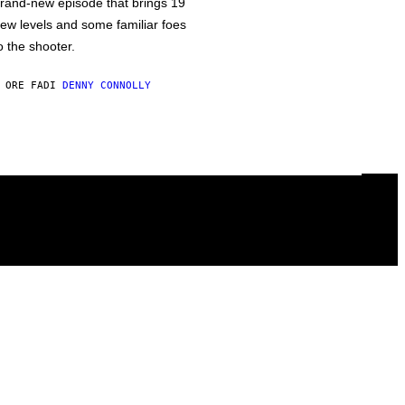
rand-new episode that brings 19
ew levels and some familiar foes
o the shooter.
 ORE FA
DI
DENNY CONNOLLY