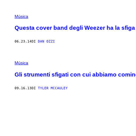
Música
Questa cover band degli Weezer ha la sfig
06.23.14
DI
DAN OZZI
Música
Gli strumenti sfigati con cui abbiamo cominc
09.16.13
DI
TYLER MCCAULEY