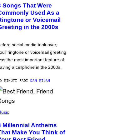
3 Songs That Were
Commonly Used As a
Ringtone or Voicemail
Greeting in the 2000s
efore social media took over,
our ringtone or voicemail greeting
as the most important feature of
aving a cellphone in the 2000s.
9 MINUTI FA
DI
DAN MILAM
usic
3 Millennial Anthems
That Make You Think of
Your Best Friend