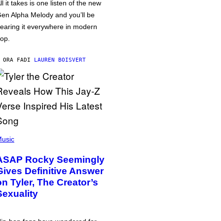
ll it takes is one listen of the new
en Alpha Melody and you’ll be
earing it everywhere in modern
op.
 ORA FA
DI
LAUREN BOISVERT
usic
ASAP Rocky Seemingly
Gives Definitive Answer
on Tyler, The Creator’s
Sexuality