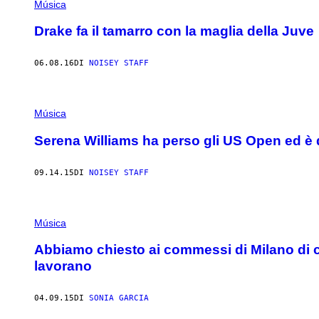
Música
Drake fa il tamarro con la maglia della Juve
06.08.16
DI
NOISEY STAFF
Música
Serena Williams ha perso gli US Open ed è 
09.14.15
DI
NOISEY STAFF
Música
Abbiamo chiesto ai commessi di Milano di 
lavorano
04.09.15
DI
SONIA GARCIA