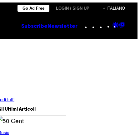
Go Ad Free
LOGIN / SIGN UP
+ ITALIANO
Instagram
TikTok
YouTube
Google
Goog
Subscribe
Newsletter
Discove
Top
Posts
edi tutti
li Ultimi Articoli
usic