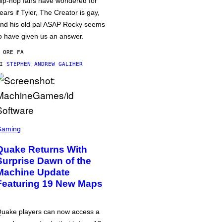
ip-hop fans have wondered for
ears if Tyler, The Creator is gay,
nd his old pal ASAP Rocky seems
o have given us an answer.
 ORE FA
DI
STEPHEN ANDREW GALIHER
Gaming
Quake Returns With
Surprise Dawn of the
Machine Update
Featuring 19 New Maps
uake players can now access a