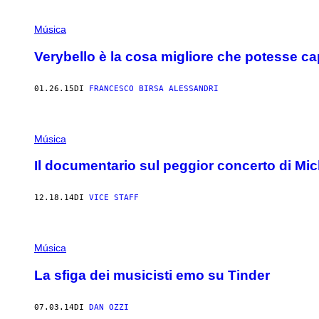
Música
Verybello è la cosa migliore che potesse capi
01.26.15
DI
FRANCESCO BIRSA ALESSANDRI
Música
Il documentario sul peggior concerto di Mi
12.18.14
DI
VICE STAFF
Música
La sfiga dei musicisti emo su Tinder
07.03.14
DI
DAN OZZI