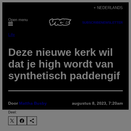
Ga
+ NEDERLANDS
naar
Open menu
de
SUBSCRIBE
NEWSLETTER
inhoud
Life
Deze nieuwe kerk wil
dat je high wordt van
synthetisch paddengif
Door
Mattha Busby
augustus 8, 2023, 7:20am
Deel: