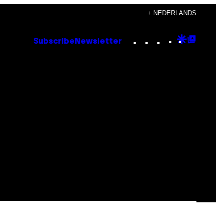
+ NEDERLANDS
Instagram
TikTok
YouTube
Google
Goog
Subscribe
Newsletter
Discove
Top
Posts