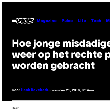
Ga
naar
de
Open
Magazine
Pulse
Life
Tech
M
menu
inhoud
Hoe jonge misdadig
weer op het rechte 
worden gebracht
Door
november 21, 2016, 8:14am
Henk Bovekerk
Deel: