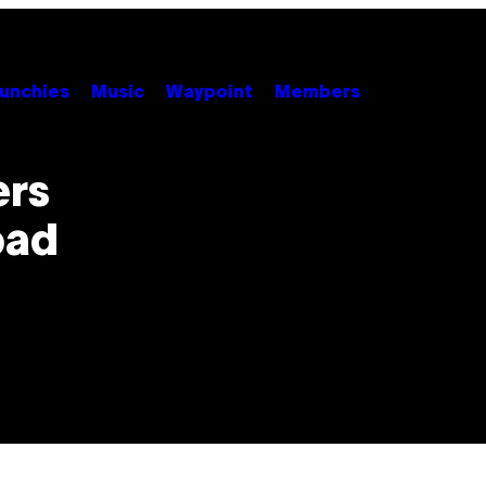
unchies
Music
Waypoint
Members
ers
pad