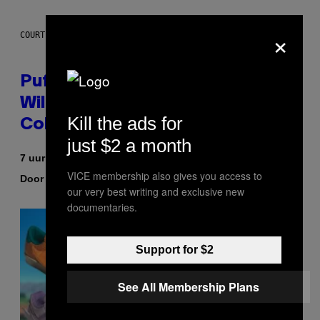
×
COURTESY OF PUFFCO
Puffco Went Full Gamer With Its
Wild New Plasma Peak Pro
Kill the ads for
Colorway
just $2 a month
7 uur geleden
VICE membership also gives you access to
Door
| Reviewed by
Maha Haq
Ysolt Usigan
our very best writing and exclusive new
documentaries.
Support for $2
See All Membership Plans