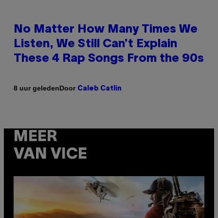
No Matter How Many Times We
Listen, We Still Can’t Explain
These 4 Rap Songs From the 90s
Door
8 uur geleden
Caleb Catlin
MEER
VAN VICE