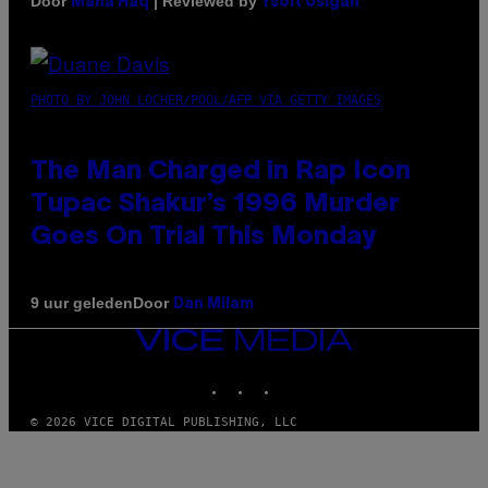
Door
| Reviewed by
Maha Haq
Ysolt Usigan
PHOTO BY JOHN LOCHER/POOL/AFP VIA GETTY IMAGES
The Man Charged in Rap Icon
Tupac Shakur’s 1996 Murder
Goes On Trial This Monday
Door
9 uur geleden
Dan Milam
VICE
MEDIA
INSTAGRAM
TIKTOK
YOUTUBE
© 2026 VICE DIGITAL PUBLISHING, LLC