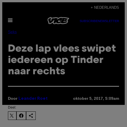
Ga
+ NEDERLANDS
naar
Open
de
SUBSCRIBE
NEWSLETTER
menu
inhoud
Seks
Deze lap vlees swipet
iedereen op Tinder
naar rechts
Door
oktober 5, 2017, 5:09am
Leander Roet
Deel: