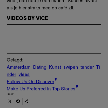
vindt, dan heb je een match.” Succes alvast
als je hier straks mee op café zit.
VIDEOS BY VICE
Getagd:
Amsterdam
Dating
Kunst
swipen
tender
Ti
nder
vlees
Follow Us On Discover
Make Us Preferred In Top Stories
Deel: