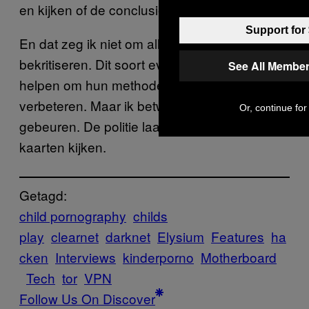
en kijken of de conclusies juist waren.
Support for
En dat zeg ik niet om alleen de politie de
bekritiseren. Dit soort evaluaties zou ze ook
See All Member
helpen om hun methodes te checken en te
verbeteren. Maar ik betwijfel of dat echt gaat
Or, continue for
gebeuren. De politie laat zich niet kraag in de
kaarten kijken.
Getagd:
child pornography
childs
play
clearnet
darknet
Elysium
Features
ha
cken
Interviews
kinderporno
Motherboard
Tech
tor
VPN
Follow Us On Discover