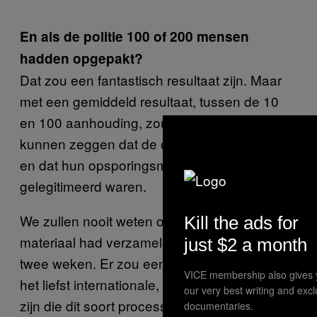
En als de politie 100 of 200 mensen
hadden opgepakt?
Dat zou een fantastisch resultaat zijn. Maar
met een gemiddeld resultaat, tussen de 10
en 100 aanhouding, zou de politie ook nog
kunnen zeggen dat de operatie geslaagd is
en dat hun opsporingsmethodes
gelegitimeerd waren.
We zullen nooit weten of de politie al genoeg
Kill the ads for
materiaal had verzameld na vijf maanden of
just $2 a month
twee weken. Er zou een onafhankelijke, en
VICE membership also gives 
het liefst internationale, organisatie moeten
our very best writing and exc
zijn die dit soort processen zou controleren
documentaries.