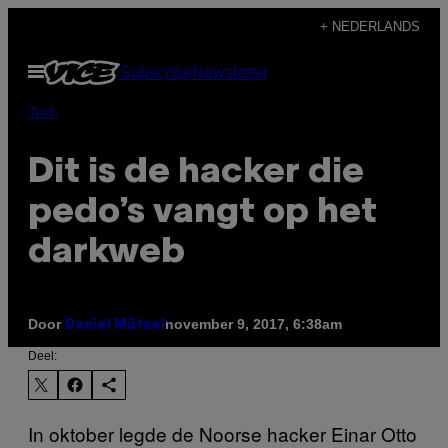
Ga
+ NEDERLANDS
naar
Open
Subscribe
Newsletter
de
menu
inhoud
Tech
Dit is de hacker die
pedo’s vangt op het
darkweb
Door
november 9, 2017, 6:38am
Daniel Mützel
Deel:
In oktober legde de Noorse hacker Einar Otto