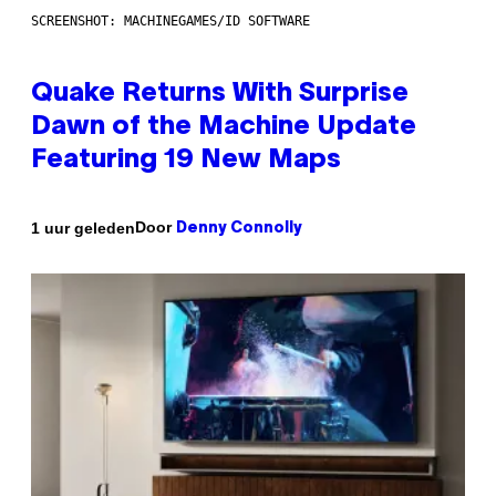
SCREENSHOT: MACHINEGAMES/ID SOFTWARE
Quake Returns With Surprise
Dawn of the Machine Update
Featuring 19 New Maps
Door
1 uur geleden
Denny Connolly