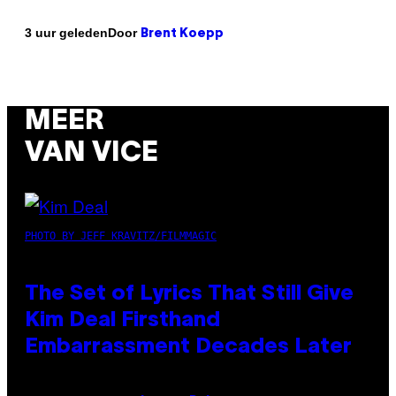
Door
3 uur geleden
Brent Koepp
MEER
VAN VICE
PHOTO BY JEFF KRAVITZ/FILMMAGIC
The Set of Lyrics That Still Give
Kim Deal Firsthand
Embarrassment Decades Later