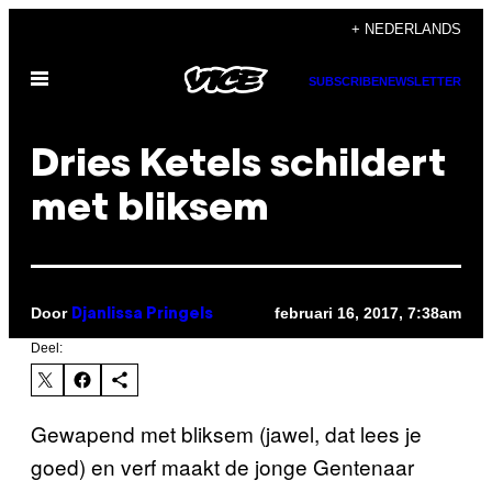
Ga
+ NEDERLANDS
naar
Open
de
SUBSCRIBE
NEWSLETTER
menu
inhoud
Dries Ketels schildert
met bliksem
Door
februari 16, 2017, 7:38am
Djanlissa Pringels
Deel:
Gewapend met bliksem (jawel, dat lees je
goed) en verf maakt de jonge Gentenaar