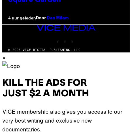
Square Garden
Door
4 uur geleden
Dan Milam
VICE
MEDIA
INSTAGRAM
TIKTOK
YOUTUBE
© 2026 VICE DIGITAL PUBLISHING, LLC
×
KILL THE ADS FOR
JUST $2 A MONTH
VICE membership also gives you access to our
very best writing and exclusive new
documentaries.