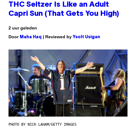
THC Seltzer Is Like an Adult
Capri Sun (That Gets You High)
2 uur geleden
Door
| Reviewed by
Maha Haq
Ysolt Usigan
PHOTO BY NICK LAHAM/GETTY IMAGES