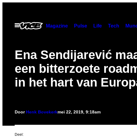
Ga
naar
de
Open
Magazine
Pulse
Life
Tech
Munc
menu
inhoud
Ena Sendijarević ma
een bitterzoete road
in het hart van Europ
Door
Henk Bovekerk
mei 22, 2019, 9:18am
Deel: