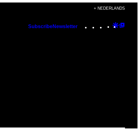
+ NEDERLANDS
Instagram
TikTok
YouTube
Google
Googl
Subscribe
Newsletter
Discover
Top
Posts