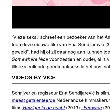
“Vieze seks,” schreef een bezoeker van het Am
toen deze nieuwe film van Ena Sendijarević (3
geweld”, had hij of zij daar nog aan kunnen to
voor zestien en ouder, al is
Somewhere Nice
liftseks, rollende goedmaakseks in het bos, s
VIDEOS BY VICE
Schrijver en regisseur Ena Sendijarević is slim
meest getalenteerde
Nederlandse filmmakers v
films
(2013)
(20
Reiziger in de nacht
,
Fernweh