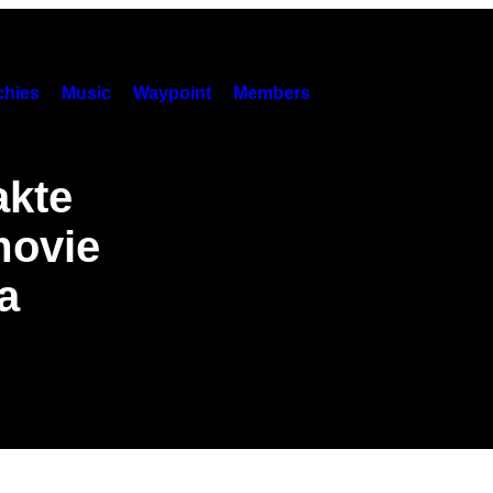
hies
Music
Waypoint
Members
akte
movie
a