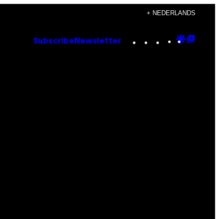
+ NEDERLANDS
Instagram
TikTok
YouTube
Google
Goog
Subscribe
Newsletter
Discove
Top
Posts