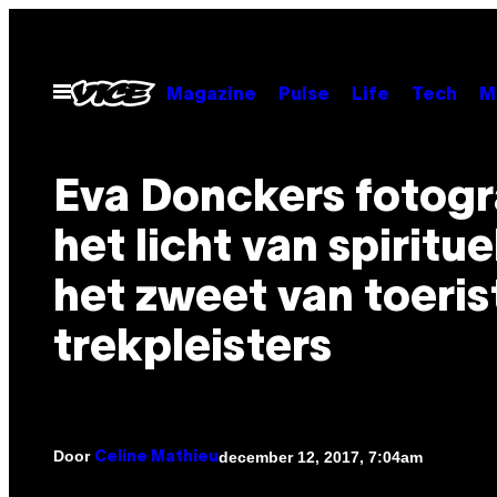
Ga
naar
de
Open
Magazine
Pulse
Life
Tech
M
menu
inhoud
Eva Donckers fotogr
het licht van spiritu
het zweet van toeris
trekpleisters
Door
december 12, 2017, 7:04am
Celine Mathieu