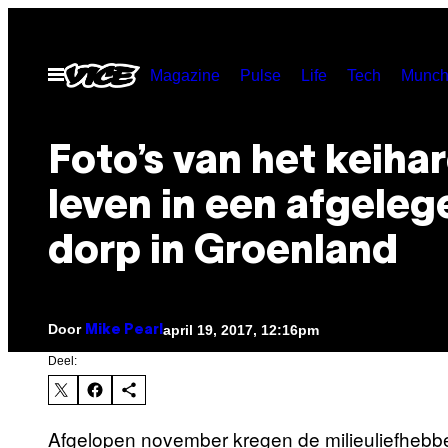
Ga
naar
Open
Magazine
Pulse
Life
Tech
Munch
de
menu
inhoud
Foto’s van het keiha
leven in een afgeleg
dorp in Groenland
Door
april 19, 2017, 12:16pm
Mike Pearl
Deel:
Afgelopen november kregen de milieuliefhebber