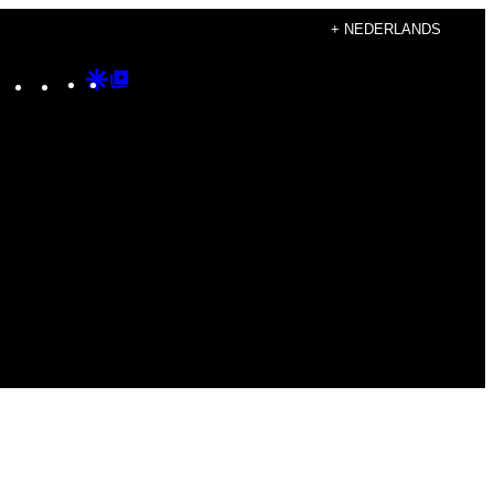
+ NEDERLANDS
Instagram
TikTok
YouTube
Google
Google
Discover
Top
Posts