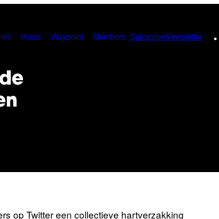
ies
Music
Waypoint
Members
Subscribe
Newsletter
rde
en
s op Twitter een collectieve hartverzakking