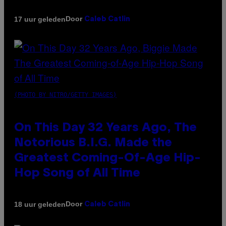
Door
17 uur geleden
Caleb Catlin
(PHOTO BY NITRO/GETTY IMAGES)
On This Day 32 Years Ago, The
Notorious B.I.G. Made the
Greatest Coming-Of-Age Hip-
Hop Song of All Time
Door
18 uur geleden
Caleb Catlin