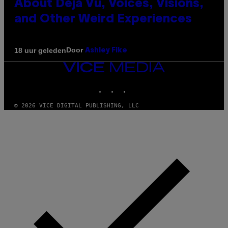
About Déjà Vu, Voices, Visions,
and Other Weird Experiences
Door
18 uur geleden
Ashley Fike
VICE
MEDIA
INSTAGRAM
TIKTOK
YOUTUBE
© 2026 VICE DIGITAL PUBLISHING, LLC