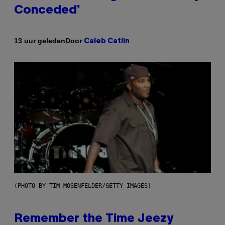
Conceded’
Door
13 uur geleden
Caleb Catlin
(PHOTO BY TIM MOSENFELDER/GETTY IMAGES)
Remember the Time Jeezy