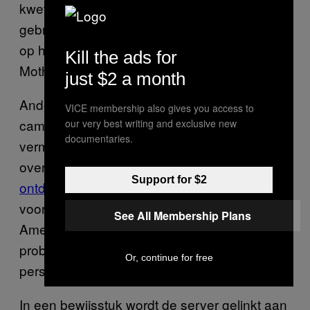
kwetsbaar zijn omdat ze geen Windows
gebruiken, zijn ze eerder geneigd om minder
op hun hoede te zijn,” vertelt Anderson tegen
Kill the ads for
Motherboard.
just $2 a month
Anderson gelooft dat deze malware-
VICE membership also gives you access to
campagne gelinkt is aan Charming Kitten,
our very best writing and exclusive new
documentaries.
vermoedelijk een hackgroep van de Iraanse
overheid. Andere
veiligheidsexperts hebben
Support for $2
ontdekt
dat leden van Charming Kitten zich
voordoen als journalisten, met als doelwit
See All Membership Plans
Amerikaanse en Israëlische defensie, en zo
probeert wachtwoorden te stelen van
Or, continue for free
personeel.
In een bewijsstuk wordt de server gelinkt aan