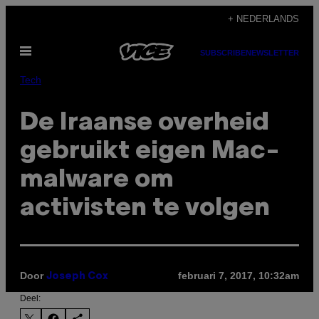
Ga
+ NEDERLANDS
naar
Open
de
SUBSCRIBE
NEWSLETTER
menu
inhoud
Tech
De Iraanse overheid
gebruikt eigen Mac-
malware om
activisten te volgen
Door
februari 7, 2017, 10:32am
Joseph Cox
Deel: