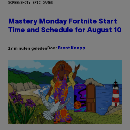
SCREENSHOT: EPIC GAMES
Mastery Monday Fortnite Start
Time and Schedule for August 10
Door
17 minuten geleden
Brent Koepp