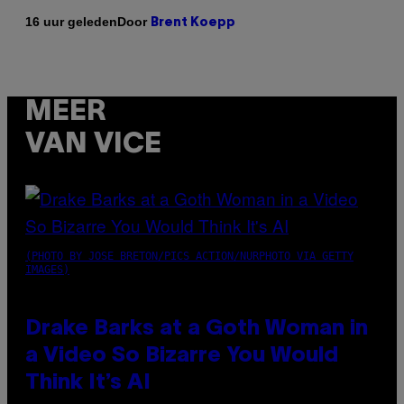
Door
16 uur geleden
Brent Koepp
MEER
VAN VICE
(PHOTO BY JOSE BRETON/PICS ACTION/NURPHOTO VIA GETTY
IMAGES)
Drake Barks at a Goth Woman in
a Video So Bizarre You Would
Think It’s AI