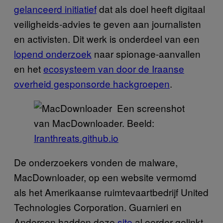
gelanceerd initiatief
dat als doel heeft digitaal
veiligheids-advies te geven aan journalisten
en activisten. Dit werk is onderdeel van een
lopend onderzoek
naar spionage-aanvallen
en het
ecosysteem van door de Iraanse
overheid gesponsorde hackgroepen
.
Een screenshot
van MacDownloader. Beeld:
Iranthreats.github.io
De onderzoekers vonden de malware,
MacDownloader, op een website vermomd
als het Amerikaanse ruimtevaartbedrijf United
Technologies Corporation. Guarnieri en
Anderson hadden deze
site
al eerder gelinkt