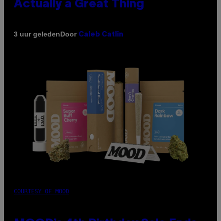
Actually a Great Thing
Door
3 uur geleden
Caleb Catlin
COURTESY OF MOOD