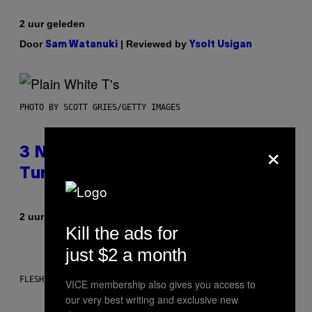
2 uur geleden
Door
| Reviewed by
Sam Watanuki
Ysolt Usigan
PHOTO BY SCOTT GRIES/GETTY IMAGES
×
3 No-Skip Pop-Punk Albums
Turning 20 This Year
Door
2 uur geleden
Dan Milam
Kill the ads for
just $2 a month
FLESHLIGHT
VICE membership also gives you access to
our very best writing and exclusive new