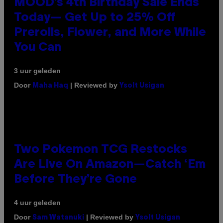
MOOD’s 4th Birthday Sale Ends
Today— Get Up to 25% Off
Prerolls, Flower, and More While
You Can
3 uur geleden
Door
| Reviewed by
Maha Haq
Ysolt Usigan
Two Pokemon TCG Restocks
Are Live On Amazon—Catch ‘Em
Before They’re Gone
4 uur geleden
Door
| Reviewed by
Sam Watanuki
Ysolt Usigan