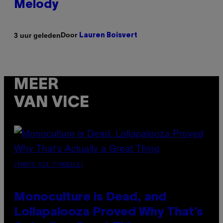
Melody
Door
3 uur geleden
Lauren Boisvert
MEER
VAN VICE
(PHOTO VIA T-MOBILE)
Monoculture is Dead, and
Lollapalooza Proved Why That’s