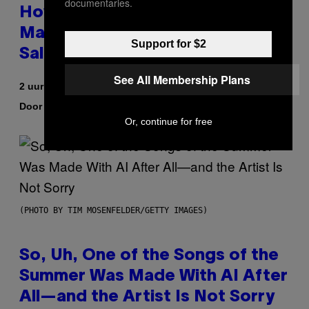
documentaries.
How To Stack Fleshlight’s Mix &
Match, Build Your Own Combo
Support for $2
Sales Up To 30%
See All Membership Plans
2 uur geleden
Door
| Reviewed by
Sam Watanuki
Ysolt Usigan
Or, continue for free
(PHOTO BY TIM MOSENFELDER/GETTY IMAGES)
So, Uh, One of the Songs of the
Summer Was Made With AI After
All—and the Artist Is Not Sorry