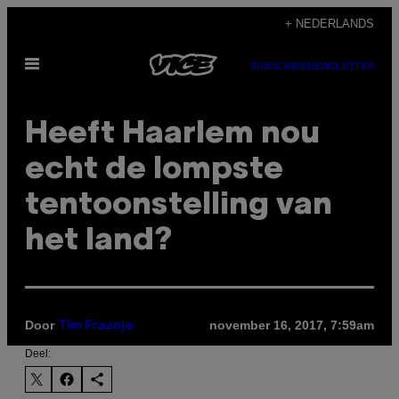
Ga
+ NEDERLANDS
naar
Open
de
SUBSCRIBE
NEWSLETTER
menu
inhoud
Heeft Haarlem nou
echt de lompste
tentoonstelling van
het land?
Door
november 16, 2017, 7:59am
Tim Fraanje
Deel: