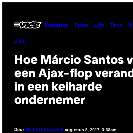
Ga
naar
de
Open
Magazine
Pulse
Life
Tech
M
menu
inhoud
Sport
Hoe Márcio Santos 
een Ajax-flop veran
in een keiharde
ondernemer
Door
augustus 8, 2017, 3:38am
Michel Doodeman