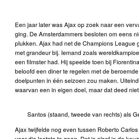
Een jaar later was Ajax op zoek naar een verv
ging. De Amsterdammers besloten om eens niet
plukken. Ajax had net de Champions League 
met grandeur bij. Iemand zoals wereldkampioen 
een filmster had. Hij speelde toen bij Fiorent
beloofd een diner te regelen met de beroemde 
doelpunten in één seizoen zou maken. Uiteinde
waarvan een in eigen doel, maar dat deed niets a
Santos (staand, tweede van rechts) als G
Ajax twijfelde nog even tussen Roberto Carlos 
voor die laatste te gaan. Dat is alsof je de ke