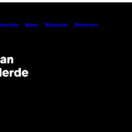
unchies
Music
Waypoint
Members
van
derde