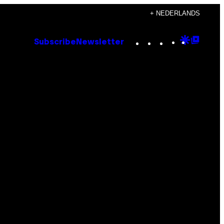
+ NEDERLANDS
Instagram
TikTok
YouTube
Google
Goog
Subscribe
Newsletter
Discove
Top
Posts