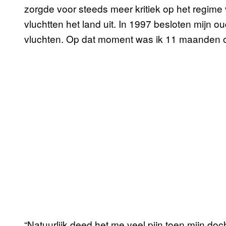
zorgde voor steeds meer kritiek op het regi
vluchtten het land uit. In 1997 besloten mijn 
vluchten. Op dat moment was ik 11 maanden o
“Natuurlijk deed het me veel pijn toen mijn do