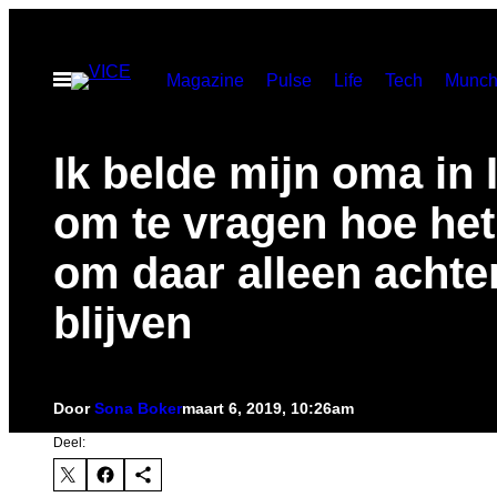
Ga
naar
Open
Magazine
Pulse
Life
Tech
Munch
de
menu
inhoud
Ik belde mijn oma in 
om te vragen hoe het
om daar alleen achter
blijven
Door
Sona Boker
maart 6, 2019, 10:26am
Deel: