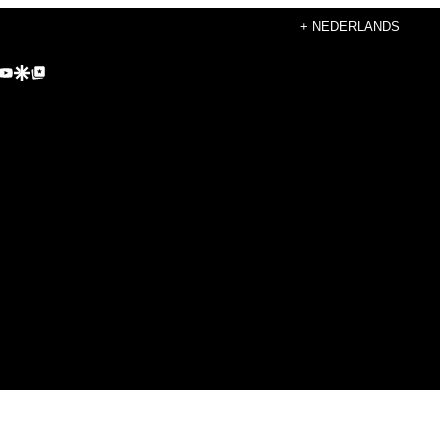
+ NEDERLANDS
agram
kTok
YouTube
Google Discover
Google Top Posts