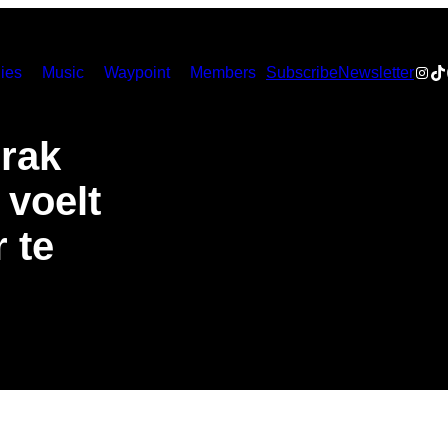
Inst
Ti
ies
Music
Waypoint
Members
Subscribe
Newsletter
Irak
 voelt
 te