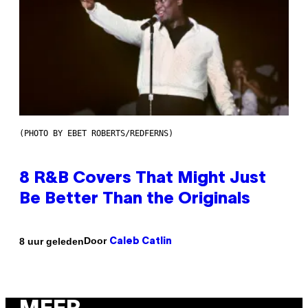
(PHOTO BY EBET ROBERTS/REDFERNS)
8 R&B Covers That Might Just
Be Better Than the Originals
Door
8 uur geleden
Caleb Catlin