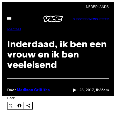
Ga
+ NEDERLANDS
naar
Open
de
SUBSCRIBE
NEWSLETTER
menu
inhoud
Identiteit
Inderdaad, ik ben een
vrouw en ik ben
veeleisend
Door
juli 28, 2017, 5:35am
Madison Griffiths
Deel: