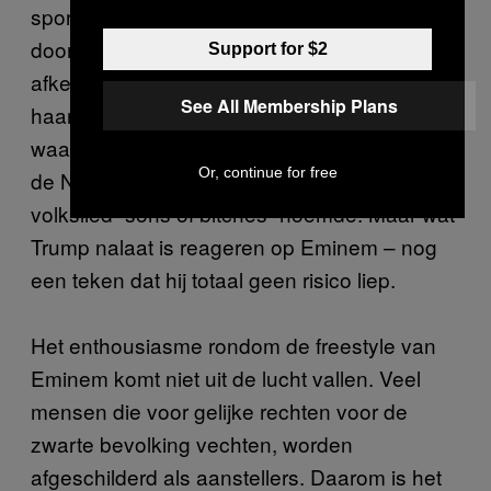
sportverslaggever Jemele Hill werd ontslagen
door ESPN, mede vanwege aanhoudend
Support for $2
afkeuren van de president,
tweette
Trump dat
See All Membership Plans
haar kritiek de reden was voor de kelderende
waardering van ESPN. En dat was nadat hij
Or, continue for free
de NFL-spelers die protesteerde tijdens het
volkslied ”sons of bitches” noemde. Maar wat
Trump nalaat is reageren op Eminem – nog
een teken dat hij totaal geen risico liep.
Het enthousiasme rondom de freestyle van
Eminem komt niet uit de lucht vallen. Veel
mensen die voor gelijke rechten voor de
zwarte bevolking vechten, worden
afgeschilderd als aanstellers. Daarom is het