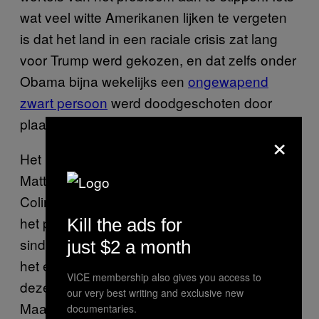
wat veel witte Amerikanen lijken te vergeten
is dat het land in een raciale crisis zat lang
voor Trump werd gekozen, en dat zelfs onder
Obama bijna wekelijks een
ongewapend
zwart persoon
werd doodgeschoten door
plaatselijke politie.
×
Het is geen toeval dat zowel de Black Lives
Matter-beweging als de protesten rondom
Colin Kaepernick zijn aangewakkerd tijdens
het presidentschap van Barack Obama. En
Kill the ads for
sinds Trump hem heeft vervangen, maakt hij
just $2 a month
het een top prioriteit om zwarte mensen in
VICE membership also gives you access to
deze bewegingen een doelwit te maken.
our very best writing and exclusive new
Maandagochtend, nadat de zwarte
documentaries.