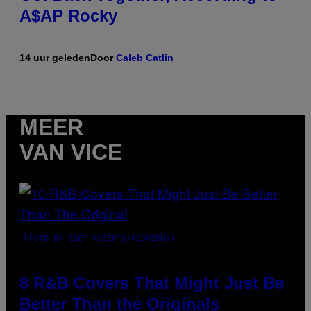
A$AP Rocky
14 uur geleden
Door
Caleb Catlin
MEER
VAN VICE
(PHOTO BY EBET ROBERTS/REDFERNS)
8 R&B Covers That Might Just Be
Better Than the Originals