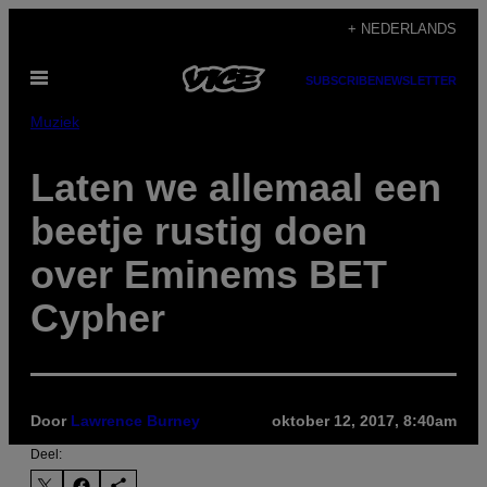
Ga
+ NEDERLANDS
naar
Open
de
SUBSCRIBE
NEWSLETTER
menu
inhoud
Muziek
Laten we allemaal een
beetje rustig doen
over Eminems BET
Cypher
Door
Lawrence Burney
oktober 12, 2017, 8:40am
Deel: