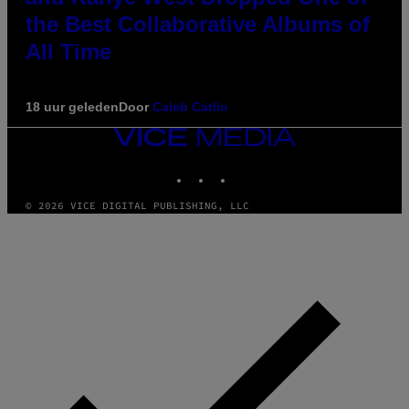
the Best Collaborative Albums of
All Time
18 uur geleden
Door
Caleb Catlin
VICE
MEDIA
INSTAGRAM
TIKTOK
YOUTUBE
© 2026 VICE DIGITAL PUBLISHING, LLC