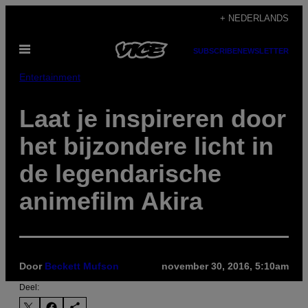
Ga
+ NEDERLANDS
naar
Open
de
SUBSCRIBE
NEWSLETTER
menu
inhoud
Entertainment
Laat je inspireren door
het bijzondere licht in
de legendarische
animefilm Akira
Door
Beckett Mufson
november 30, 2016, 5:10am
Deel: