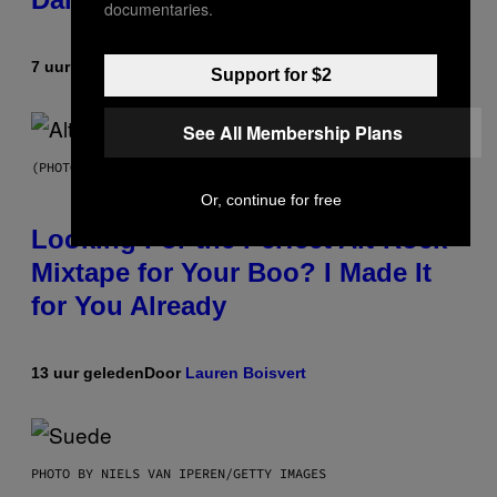
documentaries.
7 uur geleden
Door
Ashley Fike
Support for $2
See All Membership Plans
(PHOTO BY MICK HUTSON/REDFERNS)
Or, continue for free
Looking For the Perfect Alt-Rock
Mixtape for Your Boo? I Made It
for You Already
13 uur geleden
Door
Lauren Boisvert
PHOTO BY NIELS VAN IPEREN/GETTY IMAGES