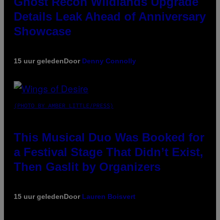
Ghost Recon Wildlands Upgrade
Details Leak Ahead of Anniversary
Showcase
15 uur geleden
Door
Denny Connolly
(PHOTO BY AMBER LITTLE/PRESS)
This Musical Duo Was Booked for
a Festival Stage That Didn’t Exist,
Then Gaslit by Organizers
15 uur geleden
Door
Lauren Boisvert