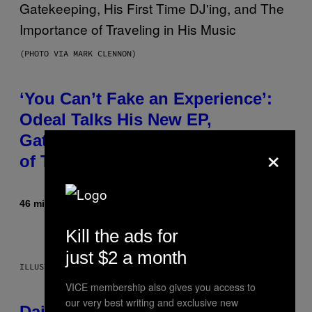
(PHOTO VIA MARK CLENNON)
‘You Can’t Fake an Experience’:
Odeal Talks His New EP,
Gatekeeping, and the Importance
×
of Traveling [Exclusive]
46 minuten geleden
Door
Caleb Catlin
Kill the ads for
just $2 a month
ILLUSTRATION BY REESA.
VICE membership also gives you access to
our very best writing and exclusive new
Daily Horoscope: August 6, 2026