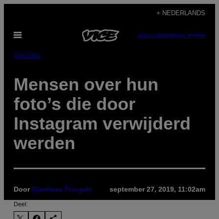
Ga
+ NEDERLANDS
naar
Open
de
SUBSCRIBE
NEWSLETTER
menu
inhoud
Identiteit
Mensen over hun
foto’s die door
Instagram verwijderd
werden
Door
Djanlissa Pringels
september 27, 2019, 11:02am
Deel: