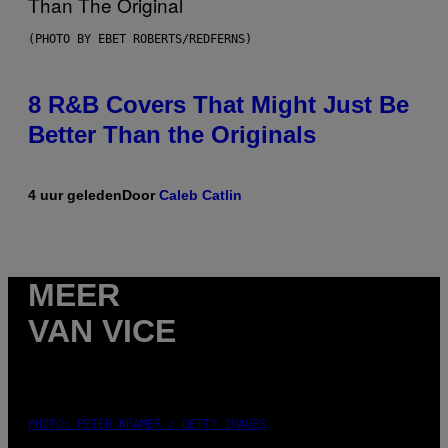
(PHOTO BY EBET ROBERTS/REDFERNS)
8 R&B Covers That Might Just Be
Better Than the Originals
4 uur geleden
Door
Caleb Catlin
MEER
VAN VICE
PHOTO: PETER KRAMER / GETTY IMAGES