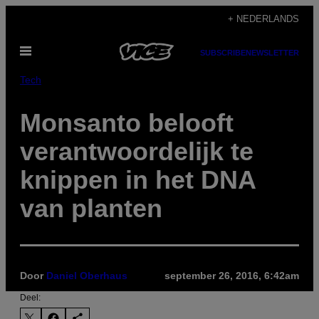
Ga
+ NEDERLANDS
naar
Open
de
SUBSCRIBE
NEWSLETTER
menu
inhoud
Tech
Monsanto belooft
verantwoordelijk te
knippen in het DNA
van planten
Door
Daniel Oberhaus
september 26, 2016, 6:42am
Deel: