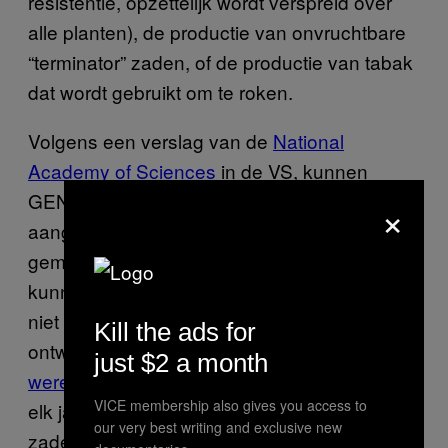
resistentie, opzettelijk wordt verspreid over
alle planten), de productie van onvruchtbare
“terminator” zaden, of de productie van tabak
dat wordt gebruikt om te roken.
Volgens een verslag van de
National
Academy of Sciences
in de VS, kunnen
GEN-stations een probleem vormen,
×
aangezien de eigenschappen van genetisch
gemodificeerde planten het ecosysteem
kunnen teisteren op een manier die we nog
niet kunnen overzien. De terminator zaden
Kill the ads for
ontwikkeld door Monsanto kregen
just $2 a month
wereldwijde kritiek van boeren
, omdat deze
VICE membership also gives you access to
elk jaar nieuwe zaden moesten kopen: de
our very best writing and exclusive new
zaden die de gewassen produceren waren