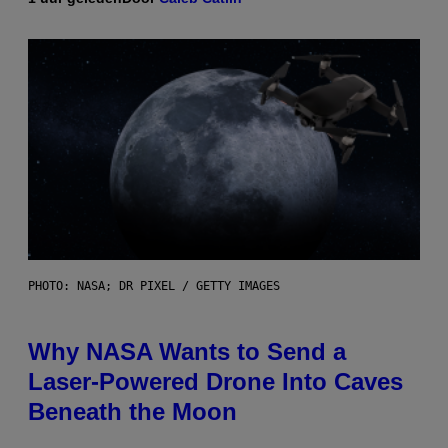
PHOTO: NASA; DR PIXEL / GETTY IMAGES
Why NASA Wants to Send a
Laser-Powered Drone Into Caves
Beneath the Moon