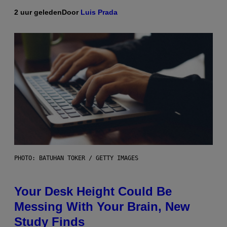
2 uur geleden
Door
Luis Prada
PHOTO: BATUHAN TOKER / GETTY IMAGES
Your Desk Height Could Be
Messing With Your Brain, New
Study Finds