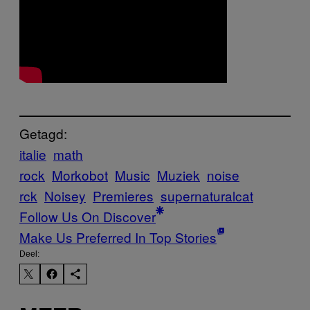
Getagd:
italie
math
rock
Morkobot
Music
Muziek
noise
rck
Noisey
Premieres
supernaturalcat
Follow Us On Discover
Make Us Preferred In Top Stories
Deel: