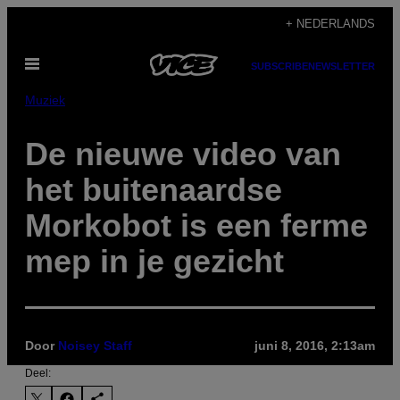
Ga
+ NEDERLANDS
naar
Open
de
SUBSCRIBE
NEWSLETTER
menu
inhoud
Muziek
De nieuwe video van
het buitenaardse
Morkobot is een ferme
mep in je gezicht
Door
Noisey Staff
juni 8, 2016, 2:13am
Deel: