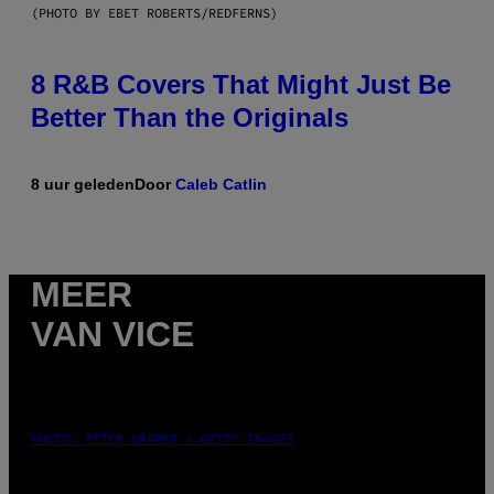
(PHOTO BY EBET ROBERTS/REDFERNS)
8 R&B Covers That Might Just Be
Better Than the Originals
8 uur geleden
Door
Caleb Catlin
MEER
VAN VICE
PHOTO: PETER KRAMER / GETTY IMAGES