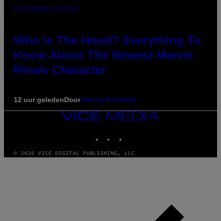
SCREENSHOT: NETEASE
Who Is The Hood? Everything To
Know About The Newest Marvel
Rivals Character
12 uur geleden
Door
Denny Connolly
VICE
MEDIA
INSTAGRAM
TIKTOK
YOUTUBE
© 2026 VICE DIGITAL PUBLISHING, LLC