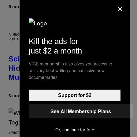
×
5 uur geleden
Door
Luis Prada
A MUCH, MUCH OLDER CHILEAN MUMMY THAN THOSE IN QUESTION.
Kill the ads for
PHOTO: MARTIN BERNETTI/AFP VIA GETTY IMAGES
just $2 a month
Scientists Found Smallpox DNA
VICE membership also gives you access to
Hidden in 500-Year-Old Chilean
our very best writing and exclusive new
Mummies
documentaries.
Support for $2
6 uur geleden
Door
Luis Prada
See All Membership Plans
Or, continue for free
(PHOTO BY NOAM GALAI/GETTY IMAGES FOR TRIBECA FESTIVAL)