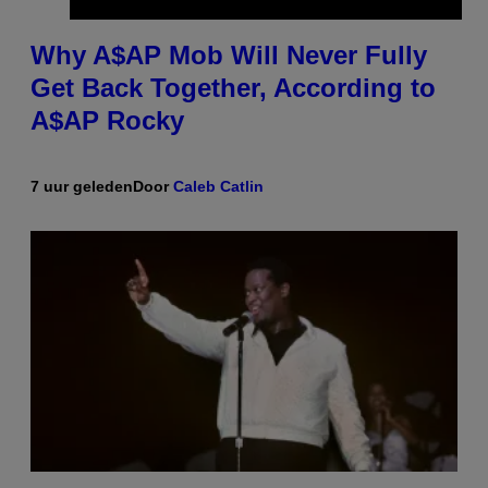
Why A$AP Mob Will Never Fully
Get Back Together, According to
A$AP Rocky
7 uur geleden
Door
Caleb Catlin