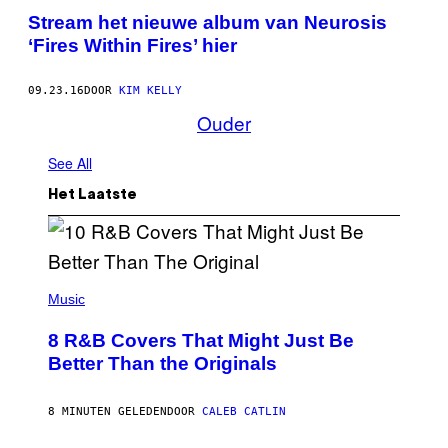
Stream het nieuwe album van Neurosis
‘Fires Within Fires’ hier
09.23.16
DOOR
KIM KELLY
Ouder
See All
Het Laatste
(
P
Music
H
O
8 R&B Covers That Might Just Be
T
O
Better Than the Originals
B
Y
E
8 MINUTEN GELEDEN
DOOR
CALEB CATLIN
B
E
T