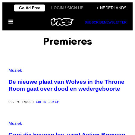
Ga
Go Ad Free
LOGIN / SIGN UP
+ NEDERLANDS
naar
Open
de
SUBSCRIBE
NEWSLETTER
menu
inhoud
Premieres
Muziek
De nieuwe plaat van Wolves in the Throne
Room gaat over dood en wedergeboorte
09.19.17
DOOR
COLIN JOYCE
Muziek
Gooi die heupen los, want Action Bronson