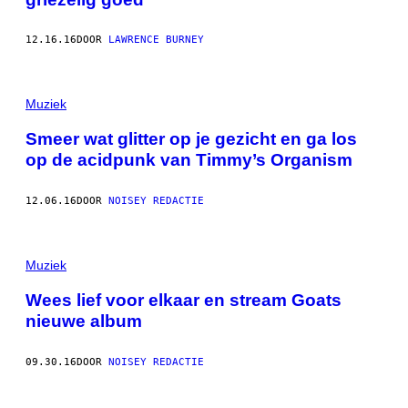
S
H
O
12.16.16
DOOR
LAWRENCE BURNEY
T
V
O
N
Muziek
Y
O
U
Smeer wat glitter op je gezicht en ga los
T
op de acidpunk van Timmy’s Organism
U
B
E
A
12.06.16
DOOR
NOISEY REDACTIE
U
S
D
E
Muziek
M
V
Wees lief voor elkaar en stream Goats
I
D
nieuwe album
E
O
"
09.30.16
DOOR
NOISEY REDACTIE
D
E
V
I