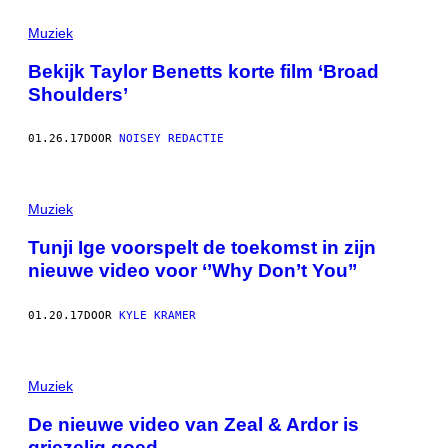
Muziek
Bekijk Taylor Benetts korte film ‘Broad
Shoulders’
01.26.17
DOOR
NOISEY REDACTIE
Muziek
Tunji Ige voorspelt de toekomst in zijn
nieuwe video voor ‘’Why Don’t You’’
01.20.17
DOOR
KYLE KRAMER
S
C
Muziek
R
E
De nieuwe video van Zeal & Ardor is
E
griezelig goed
N