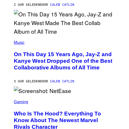
R
2 UUR GELEDEN
DOOR
CALEB CATLIN
I
S
T
O
P
H
E
(
R
P
Music
P
H
O
O
L
On This Day 15 Years Ago, Jay-Z and
T
K
O
Kanye West Dropped One of the Best
/
B
N
Collaborative Albums of All Time
Y
B
D
C
A
U
N
3 UUR GELEDEN
DOOR
CALEB CATLIN
P
I
H
E
O
L
T
S
B
O
C
Gaming
O
B
R
C
A
E
Z
N
Who Is The Hood? Everything To
E
A
K
N
Know About The Newest Marvel
R
/
S
S
N
Rivals Character
H
K