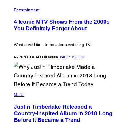
R
P
O
H
Entertainment
B
O
E
T
4 Iconic MTV Shows From the 2000s
R
O
T
:
You Definitely Forgot About
S
P
/
E
R
T
E
E
What a wild time to be a teen watching TV.
D
R
F
K
E
R
46 MINUTEN GELEDEN
DOOR
HALEY MILLER
R
A
N
M
S
E
)
R
/
G
E
(
T
P
Music
T
H
Y
O
I
Justin Timberlake Released a
T
M
O
Country-Inspired Album in 2018 Long
A
B
G
Before It Became a Trend
Y
E
C
S
H