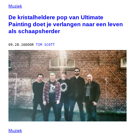
L
Muziek
I
S
De kristalheldere pop van Ultimate
F
I
Painting doet je verlangen naar een leven
N
als schaapsherder
E
"
V
O
09.28.16
DOOR
TIM SCOTT
N
Z
E
A
L
&
A
R
D
O
R
Muziek