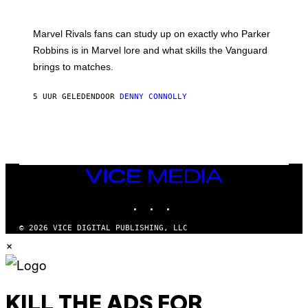
B
O
I
C
T
/
U
:
G
N
Marvel Rivals fans can study up on exactly who Parker
N
E
I
E
T
Robbins is in Marvel lore and what skills the Vanguard
V
T
T
E
brings to matches.
E
Y
R
A
I
S
S
M
A
5 UUR GELEDEN
DOOR
DENNY CONNOLLY
E
A
L
G
V
E
I
S
A
F
G
O
E
R
T
V
VICE
T
E
MEDIA
Y
V
I
INSTAGRAM
TIKTOK
YOUTUBE
O
M
)
A
G
© 2026 VICE DIGITAL PUBLISHING, LLC
E
×
S
)
KILL THE ADS FOR