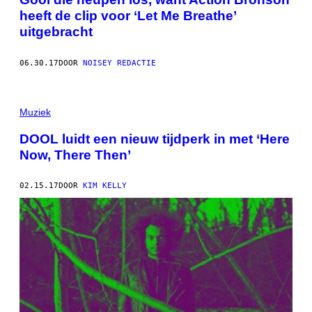
heeft de clip voor ‘Let Me Breathe’
uitgebracht
06.30.17
DOOR
NOISEY REDACTIE
Muziek
DOOL luidt een nieuw tijdperk in met ‘Here
Now, There Then’
02.15.17
DOOR
KIM KELLY